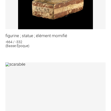
figurine ; statue ; élément momifié
-664 / -332
(Basse Époque)