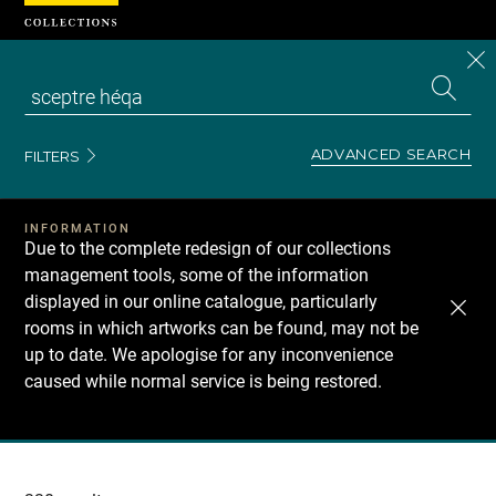
Cookies management panel
CL
Search
the
EN
S
collecti
Z
Se
ADVANCED SEARCH
FILTERS
INFORMATION
Due to the complete redesign of our collections
management tools, some of the information
displayed in our online catalogue, particularly
rooms in which artworks can be found, may not be
up to date. We apologise for any inconvenience
caused while normal service is being restored.
Recherche
dans
les