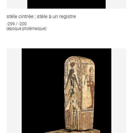
stèle cintrée ; stèle à un registre
-299 / -200
(époque ptolémaïque)