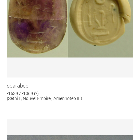
scarabée
-1539 / -1069 (?)
(Séthi I ; Nouvel Empire ; Amenhotep III)