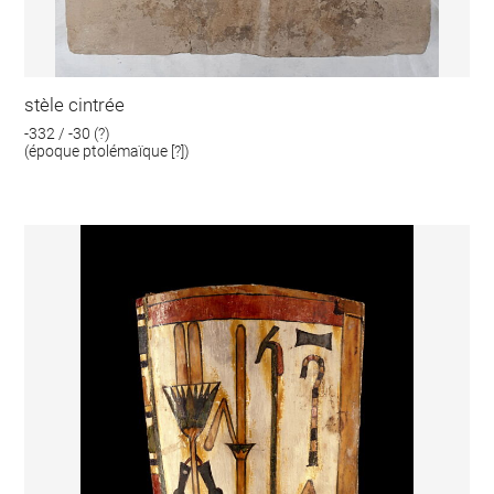
stèle cintrée
-332 / -30 (?)
(époque ptolémaïque [?])