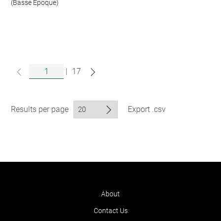
(Basse Époque)
|
17
Results per page
Export .csv
About
Contact Us