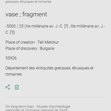
Downlo
Enla
grecques, étrusques et romaines
new
image
ima
window
in
vase ; fragment
new
win
-5000 / 25 (Ve millénaire av. J.-C. [?] ; IIIe millénaire av. J.-
C. [?])
Place of creation : Tell Metckur
Place of discovery : Bulgarie
55926
Département des Antiquités grecques, étrusques et
romaines
Download
Share
pdf
On long-term loan : Musée d'archéologie
nationale et Domaine national de Saint-