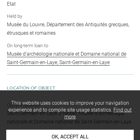
Etat
Held by
Musée du Louvre, Département des Antiquités grecques,
étrusques et romaines
On long-term loan to
Musée d'archéologie nationale et Domaine national de
Saint-Germain-en-Laye, Saint-Germain-en-Laye
LOCATION OF OBJECT
This website uses cookies to improve your navigation
Current location
experience and to compile site usage statistics.
Find out
Saint-Germain-en-Laye (France), Musée d'archéologie
more
nationale et Domaine national de Saint-Germain-en-Laye
OK, ACCEPT ALL