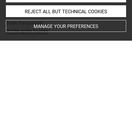
INDEX
REJECT ALL BUT TECHNICAL COOKIES
Mode d'acquisition
MANAGE YOUR PREFERENCES
entrée après fouilles
Name
vase
-
fragment
Materials
argile
Techniques
estampage = estampé
-
modelé
Places
Tell Metckur
-
Bulgarie
Last updated on 08.12.2016