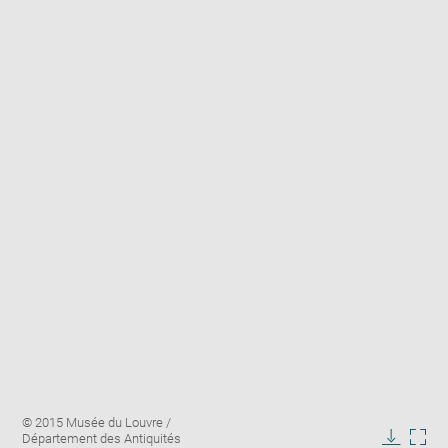
Enlarge
Image
© 2015 Musée du Louvre /
image
caption:
Département des Antiquités
in