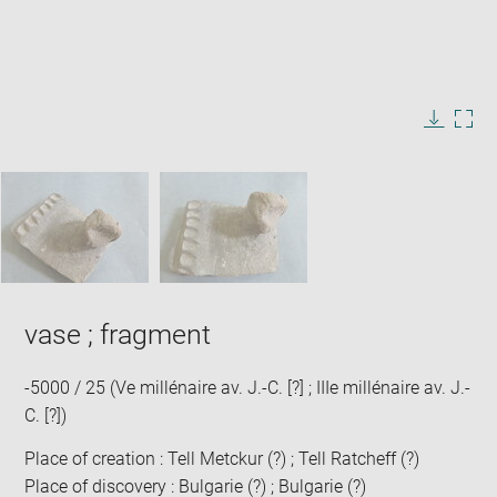
Enlarge
image
in
Image
Downlo
Enla
new
caption:
image
ima
window
SKIP IMAGE CAROUSEL
in
new
win
vase ; fragment
-5000 / 25 (Ve millénaire av. J.-C. [?] ; IIIe millénaire av. J.-
C. [?])
Place of creation : Tell Metckur (?) ; Tell Ratcheff (?)
Place of discovery : Bulgarie (?) ; Bulgarie (?)