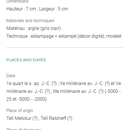
Dimensions
Hauteur : 7 cm ; Largeur : 5 cm
Materials and techniques
Matériau : argile (gris clair)
Technique : estampage = estampé (décor digité), modelé
PLACES AND DATES
Date
1e quart Ie s. ap. J.-C. (?) ; Ve millénaire av. J.-C. (?) et Ve
millénaire av. J.-C. (?) ; IIIe millénaire av. J.-C. (?) (-5000 -
25 et -5000 - -2000)
Place of origin
Tell Metckur (?) ; Tell Ratcheff (?)
Place of discovery