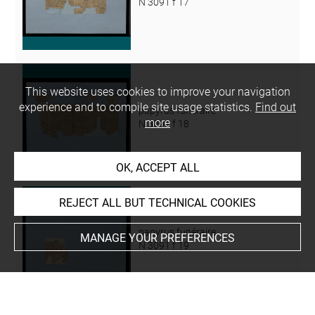
N 3091 f 17
This website uses cookies to improve your navigation
experience and to compile site usage statistics.
Find out
papyrus funéraire
more
N 3091 f 18
OK, ACCEPT ALL
REJECT ALL BUT TECHNICAL COOKIES
papyrus funéraire
MANAGE YOUR PREFERENCES
N 3091 f 19