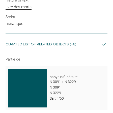
Nature of text
livre des morts
Script
hiératique
CURATED LIST OF RELATED OBJECTS (46)
Partie de
papyrus funéraire
N 3091 + N 3229
N 3091
N 3229
Salt n°50