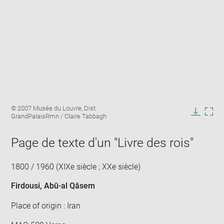
Enlarge
Image
© 2007 Musée du Louvre, Dist.
image
caption:
GrandPalaisRmn / Claire Tabbagh
in
Downlo
Enla
new
image
ima
window
Page de texte d'un "Livre des rois"
in
new
win
1800 / 1960 (XIXe siècle ; XXe siècle)
Firdousi, Abū-al Qāsem
Place of origin : Iran