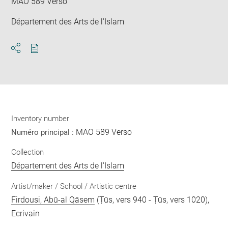
MAO 589 Verso
Département des Arts de l'Islam
Download
Share
pdf
Inventory number
MAO 589 Verso
Numéro principal :
Collection
Département des Arts de l'Islam
Artist/maker / School / Artistic centre
Firdousi, Abū-al Qāsem
(Ṭūs, vers 940 - Ṭūs, vers 1020),
Ecrivain