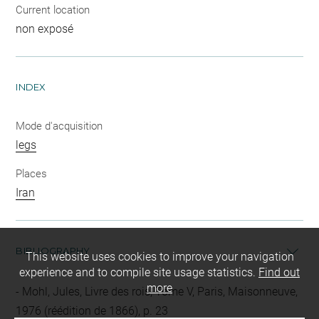
Current location
non exposé
INDEX
Mode d'acquisition
legs
Places
Iran
BIBLIOGRAPHY
This website uses cookies to improve your navigation
experience and to compile site usage statistics.
Find out
more
Mohl, Jules, Livre des rois, Tome V, Paris, Maisonneuve,
1976 (réédition de 1866), p. 23