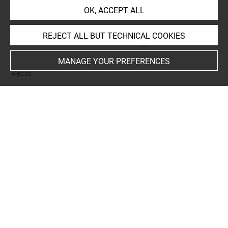
OK, ACCEPT ALL
REJECT ALL BUT TECHNICAL COOKIES
CURATED LIST OF RELATED OBJECTS (1)
MANAGE YOUR PREFERENCES
Recto
Le général iranien Tus
frappe la tête d'un Turc au
cours des combats contre
Human (page d'un "Livre
des rois")
MAO 589 Recto
MAO 589
Last updated on 21.02.2023
The contents of this entry do not necessarily take