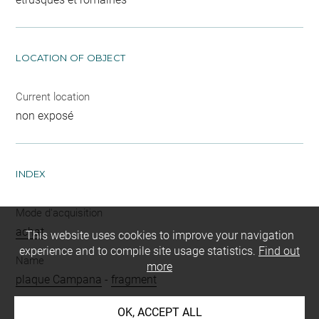
LOCATION OF OBJECT
Current location
non exposé
INDEX
Mode d'acquisition
achat
This website uses cookies to improve your navigation
experience and to compile site usage statistics.
Find out
Name
more
plaque Campana
-
fragment
Materials
OK, ACCEPT ALL