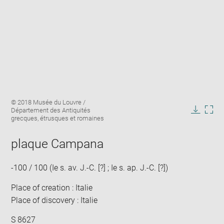
Enlarge
Image
© 2018 Musée du Louvre /
image
caption:
Département des Antiquités
in
Downlo
Enla
grecques, étrusques et romaines
new
image
ima
window
in
plaque Campana
new
win
-100 / 100 (Ie s. av. J.-C. [?] ; Ie s. ap. J.-C. [?])
Place of creation : Italie
Place of discovery : Italie
S 8627