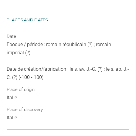
PLACES AND DATES
Date
Epoque / période : romain républicain (?) ; romain
impérial (?)
Date de création/fabrication : Ie s. av. J.-C. (?) ; Ie s. ap. J.-
C. (?) (-100 - 100)
Place of origin
Italie
Place of discovery
Italie