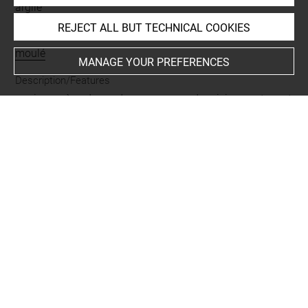
argile
REJECT ALL BUT TECHNICAL COOKIES
Techniques
moulé
MANAGE YOUR PREFERENCES
Description/Features
panier
-
scène de vendange
-
grappe de raisin
-
contenant
-
dans
-
scène dionysiaque
Period
romain impérial
-
romain républicain
Places
Italie
-
Italie
Last updated on 23.03.2026
The contents of this entry do not necessarily take
account of the latest data.