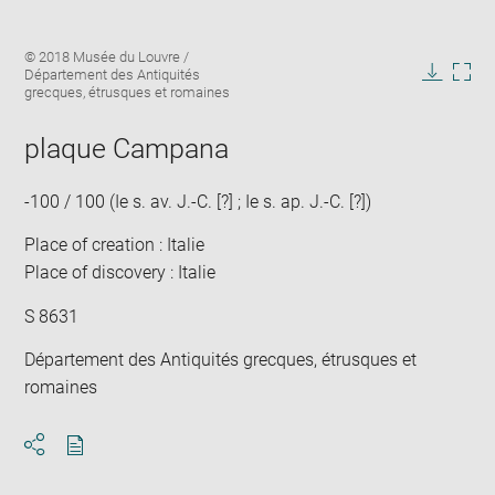
Enlarge
Image
© 2018 Musée du Louvre /
image
caption:
Département des Antiquités
in
Downlo
Enla
grecques, étrusques et romaines
new
image
ima
window
in
plaque Campana
new
win
-100 / 100 (Ie s. av. J.-C. [?] ; Ie s. ap. J.-C. [?])
Place of creation : Italie
Place of discovery : Italie
S 8631
Département des Antiquités grecques, étrusques et
romaines
Download
Share
pdf