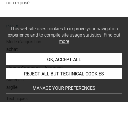
non exposé
INDEX
This website uses cookies to improve your navigation
experience and to compile site usage statistics.
Find out
more
Mode d'acquisition
achat
OK, ACCEPT ALL
Name
plaque Campana
-
fragment
REJECT ALL BUT TECHNICAL COOKIES
Materials
argile
MANAGE YOUR PREFERENCES
Techniques
moulé
Description/Features
pardalide
-
buste
-
tête
-
Silène
-
scène de vendange
-