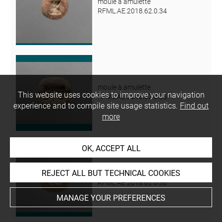
moule à amulette
RFML.AE.2018.62.0.34
moule à amulette
This website uses cookies to improve your navigation
RFML.AE.2018.62.0.35
experience and to compile site usage statistics.
Find out
more
OK, ACCEPT ALL
REJECT ALL BUT TECHNICAL COOKIES
moule à amulette
RFML.AE.2018.62.0.36
MANAGE YOUR PREFERENCES