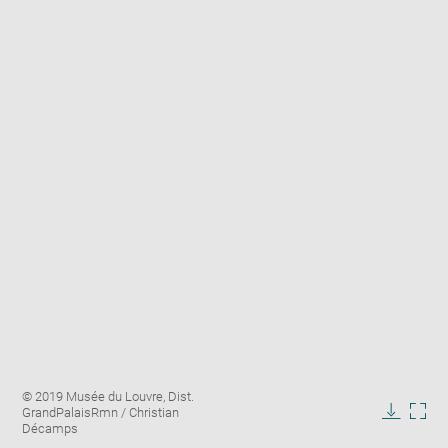
Enlarge
Image
© 2019 Musée du Louvre, Dist.
image
caption:
GrandPalaisRmn / Christian
in
Downlo
Enla
Décamps
new