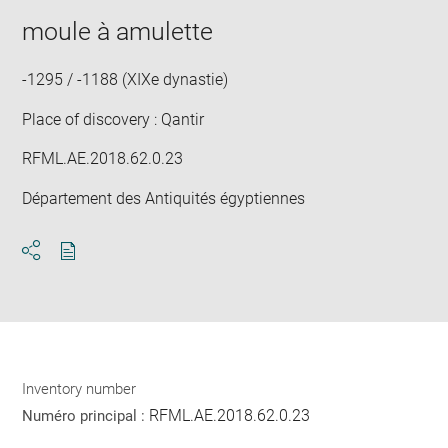
image
ima
window
in
moule à amulette
new
win
-1295 / -1188 (XIXe dynastie)
Place of discovery : Qantir
RFML.AE.2018.62.0.23
Département des Antiquités égyptiennes
Download
Share
pdf
Inventory number
RFML.AE.2018.62.0.23
Numéro principal :