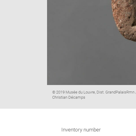
Image
© 2019 Musée du Louvre, Dist. GrandPalaisRmn 
caption:
Christian Décamps
Inventory number