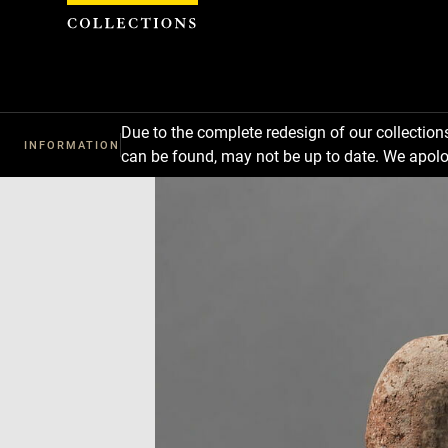
Cookies management panel
Due to the complete redesign of our collectio
INFORMATION
can be found, may not be up to date. We apolo
Download
Next
Previous