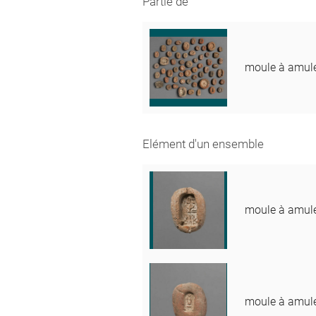
Partie de
moule à amule
Elément d'un ensemble
moule à amule
moule à amule