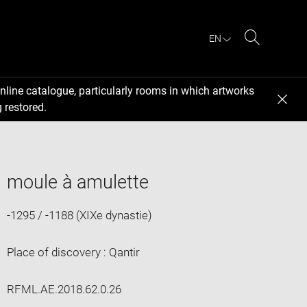
EN
Search
nline catalogue, particularly rooms in which artworks
 restored.
moule à amulette
-1295 / -1188 (XIXe dynastie)
Place of discovery : Qantir
RFML.AE.2018.62.0.26