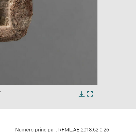
Enlarge
/
image
in
Download
Enlarge
new
image
image
window
in
new
window
Numéro principal :
RFML.AE.2018.62.0.26