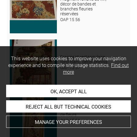
décor de bandes et
branches fleuries
réservées
OAP 15 56
Fragment rectangulaire,
This website uses cookies to improve your navigation
fond blanc, décor chinois
experience and to compile site usage statistics.
Find out
OAP 15 57
more
OK, ACCEPT ALL
REJECT ALL BUT TECHNICAL COOKIES
Bande à fond blanc décoré
de fleurs
OAP 15 58
MANAGE YOUR PREFERENCES