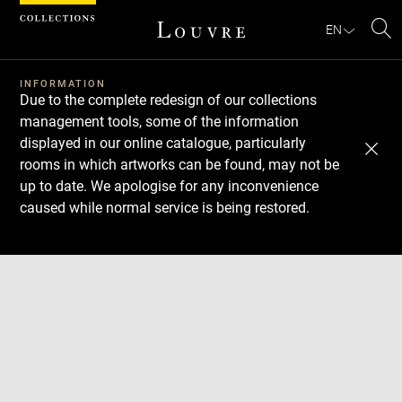
Cookies management panel
EN
Se
INFORMATION
Due to the complete redesign of our collections
management tools, some of the information
displayed in our online catalogue, particularly
rooms in which artworks can be found, may not be
up to date. We apologise for any inconvenience
caused while normal service is being restored.
Download
Next
Previous
Enlarge
image
in
new