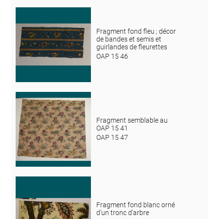
Fragment fond fleu ; décor
de bandes et semis et
guirlandes de fleurettes
OAP 15 46
Fragment semblable au
OAP 15 41
OAP 15 47
Fragment fond blanc orné
d'un tronc d'arbre