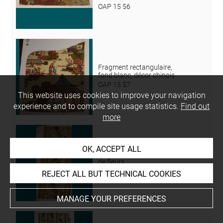
OAP 15 56
Fragment rectangulaire,
fond blanc, décor chinois
OAP 15 57
This website uses cookies to improve your navigation
experience and to compile site usage statistics.
Find out
more
OK, ACCEPT ALL
Bande à fond blanc décoré
de fleurs
OAP 15 58
REJECT ALL BUT TECHNICAL COOKIES
MANAGE YOUR PREFERENCES