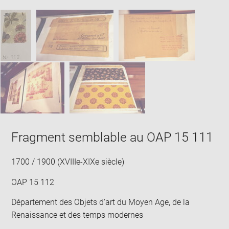
image
ima
window
SKIP IMAGE CAROUSEL
in
new
win
Fragment semblable au OAP 15 111
1700 / 1900 (XVIIIe-XIXe siècle)
OAP 15 112
Département des Objets d'art du Moyen Age, de la
Renaissance et des temps modernes