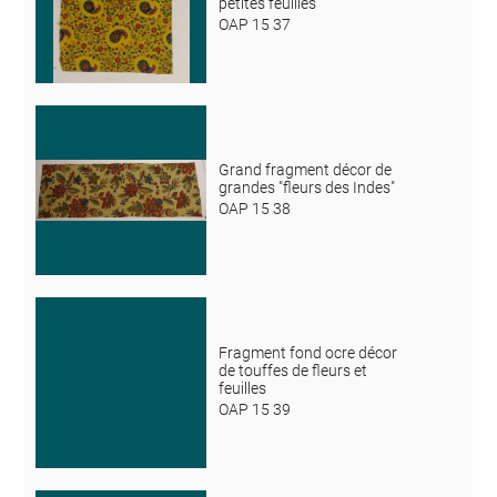
petites feuilles
OAP 15 37
Grand fragment décor de
grandes "fleurs des Indes"
OAP 15 38
Fragment fond ocre décor
de touffes de fleurs et
feuilles
OAP 15 39