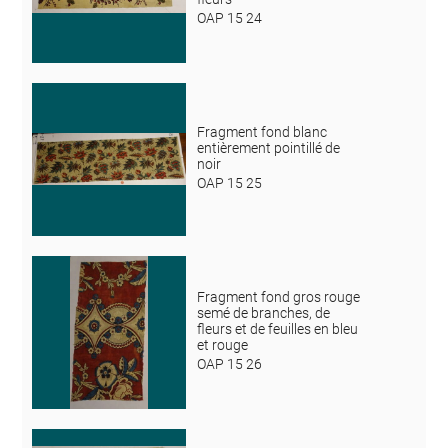
OAP 15 24
Fragment fond blanc
entièrement pointillé de
noir
OAP 15 25
Fragment fond gros rouge
semé de branches, de
fleurs et de feuilles en bleu
et rouge
OAP 15 26