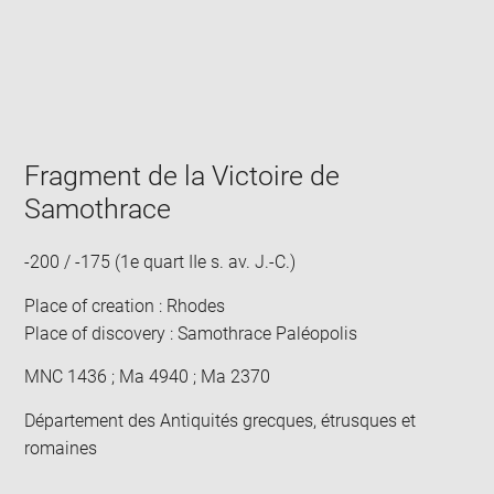
Enlarge
image
in
new
window
Fragment de la Victoire de
Samothrace
-200 / -175 (1e quart IIe s. av. J.-C.)
Place of creation : Rhodes
Place of discovery : Samothrace Paléopolis
MNC 1436 ; Ma 4940 ; Ma 2370
Département des Antiquités grecques, étrusques et
romaines