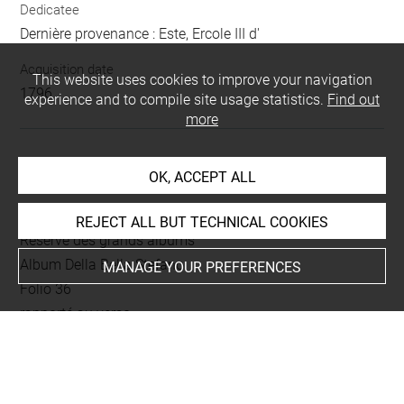
Dedicatee
Dernière provenance : Este, Ercole III d'
Acquisition date
This website uses cookies to improve your navigation
1796
experience and to compile site usage statistics.
Find out
more
LOCATION OF OBJECT
OK, ACCEPT ALL
Current location
REJECT ALL BUT TECHNICAL COOKIES
Réserve des grands albums
Album Della Bella Stefano
MANAGE YOUR PREFERENCES
Folio 36
rapporté au verso
This artwork is on view by appointment in the reference
room for prints and drawings