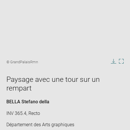
Enlarge
image
Image
© GrandPalaisRmn
in
caption:
Downlo
Enla
new
image
ima
window
Paysage avec une tour sur un
in
new
rempart
win
BELLA Stefano della
INV 365.4, Recto
Département des Arts graphiques