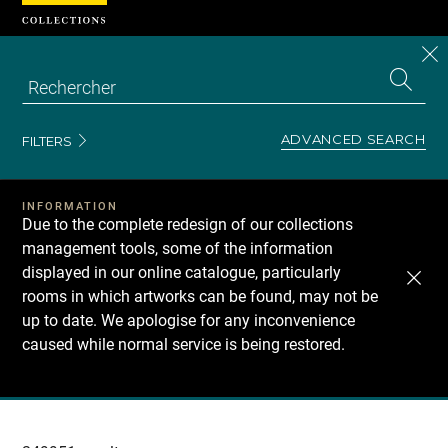
Cookies management panel
CL
Search
the
EN
S
collecti
Z
Se
ADVANCED SEARCH
FILTERS
INFORMATION
Due to the complete redesign of our collections
management tools, some of the information
displayed in our online catalogue, particularly
rooms in which artworks can be found, may not be
up to date. We apologise for any inconvenience
caused while normal service is being restored.
Recherche
dans
les