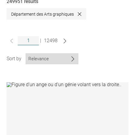
collections
249951 results
Département des Arts graphiques
Close
|
12498
Sort by