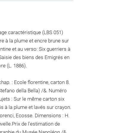
tage caractéristique (LBS 051)
re à la plume et encre brune sur
ntine et au verso: Six guerriers à
 Saisie des biens des Emigrés en
e (L. 1886).
ap. : Ecole florentine, carton 8.
Stefano della Bella) /&. Numéro
ujets : Sur le même carton six
is à la plume et lavés sur crayon.
morenci, Ecosse. Dimensions : H.
uvelle.Prix de l'estimation de
ographie du Musée Napoléon /&.