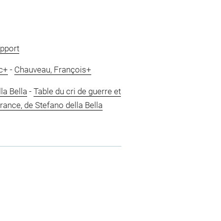
apport
c+
-
Chauveau, François+
la Bella
-
Table du cri de guerre et
rance, de Stefano della Bella