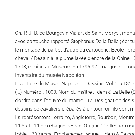
Ch.-P.-J.-B. de Bourgevin Vialart de Saint-Morys ; mon
avec cartouche rapporté Stephanus Della Bella ; écritu
le montage de part et d'autre du cartouche: Ecole flore
cheval / Dessin à la plume lavée d'encre de la Chine -
1793, remise au Museum en 1796-97 ; marque du Louvr
Inventaire du musée Napoléon :
Inventaire du Musée Napoléon. Dessins. Vol.1, p.131, ch
(...) Numéro : 1000. Nom du maître : Idem & La Belle (
d'ordre dans l'oeuvre du maître : 17. Désignation des s
dessins de cavaliers préparés à un tournoi ; ils sont m
Ils représentent Lorraine, Angleterre, Bourbon, Mont
11,5 x L. 11 cm
chaque dessin
. Origine : Collection no
l'objet : 30francs. Emplacement actuel : Idem & Calc