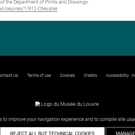
e of the Department of Prints and Drawings:
tail/oeuvres/1/912-Chevalier
ontact Us
Terms of use
Cookies
Credits
Accessibility : 
 to improve your navigation experience and to compile site usag
REJECT ALL BUT TECHNICAL COOKIES
MANAGE