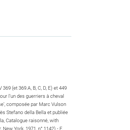
 369 (et 369.A, B, C, D, E) et 449
 pour l'un des guerriers à cheval
devise', composée par Marc Vulson
s Stefano della Bella et publiée
la, Catalogue raisonné, with
 New York, 1971, n° 1142) - F.