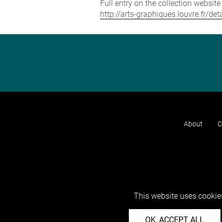
Full entry on the collection websit
http://arts-graphiques.louvre.fr/de
About
C
This website uses cookies
OK, ACCEPT ALL