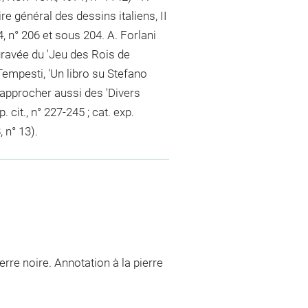
e général des dessins italiens, II
, n° 206 et sous 204. A. Forlani
 gravée du 'Jeu des Rois de
 Tempesti, 'Un libro su Stefano
A rapprocher aussi des 'Divers
cit., n° 227-245 ; cat. exp.
 n° 13).
erre noire. Annotation à la pierre