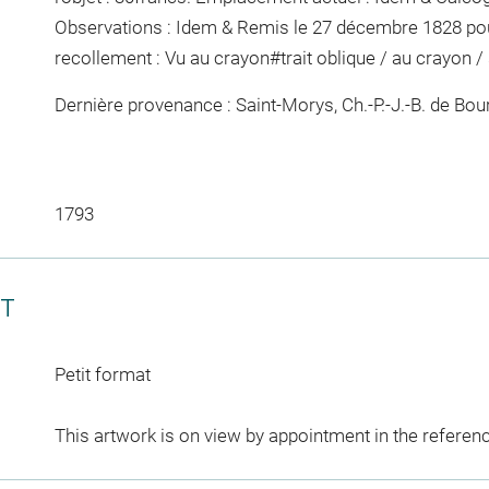
Observations : Idem &
Remis le 27 décembre 1828 pour
recollement :
Vu
au crayon
#
trait oblique / au crayon / 
Dernière provenance : Saint-Morys, Ch.-P.-J.-B. de Bour
1793
CT
Petit format
This artwork is on view by appointment in the referen