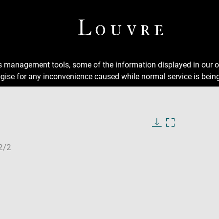
ns management tools, some of the information displayed in our o
gise for any inconvenience caused while normal service is being
Download
Enlarge
image
image
in
new
window