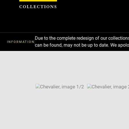
Cookies management panel
Due to the complete redesign of our collectio
INFORMATION
can be found, may not be up to date. We apolo
Download
Next
Previous
Enlarge
image
Enlarge
in
image
Image
new
in
caption:
window
new
SKIP IMAGE CAROUSEL
window