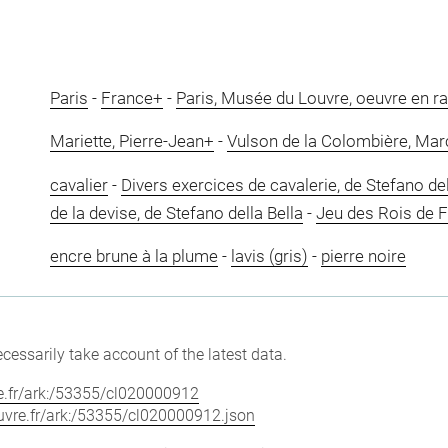
Paris
-
France+
-
Paris, Musée du Louvre, oeuvre en r
Mariette, Pierre-Jean+
-
Vulson de la Colombière, Mar
cavalier
-
Divers exercices de cavalerie, de Stefano del
de la devise, de Stefano della Bella
-
Jeu des Rois de F
encre brune à la plume
-
lavis (gris)
-
pierre noire
cessarily take account of the latest data.
vre.fr/ark:/53355/cl020000912
louvre.fr/ark:/53355/cl020000912.json