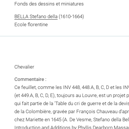
Fonds des dessins et miniatures
BELLA Stefano della
(1610-1664)
Ecole florentine
Chevalier
Commentaire :
Ce feuillet, comme les INV 448, 448.A, B, C, D et les INV
(et 449.A, B, C, D, E), toujours au Louvre, est un projet
qui fait partie de la 'Table du cri de guerre et de la 
de la Colombière, gravée par François Chauveau d'aprè
chez Mariette en 1645 (A. De Vesme, Stefano della Bel
Introduction and Additions by Phyllis Dearborn Massar,