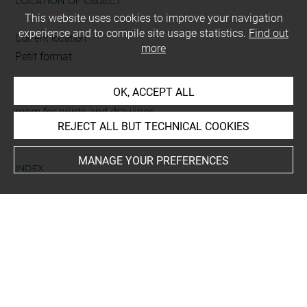
LOCATION OF OBJECT
This website uses cookies to improve your navigation
experience and to compile site usage statistics.
Find out
Current location
more
Petit format
OK, ACCEPT ALL
This artwork is on view by appointment in the reference
room for prints and drawings
REJECT ALL BUT TECHNICAL COOKIES
MANAGE YOUR PREFERENCES
INDEX
Techniques
plume
Last updated on 17.04.2025
The contents of this entry do not necessarily take
account of the latest data.