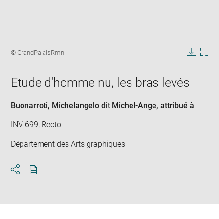
Enlarge
image
Image
© GrandPalaisRmn
in
caption:
Downlo
Enla
new
image
ima
window
Etude d'homme nu, les bras levés
in
new
win
Buonarroti, Michelangelo dit Michel-Ange
, attribué à
INV 699, Recto
Département des Arts graphiques
Download
Share
pdf