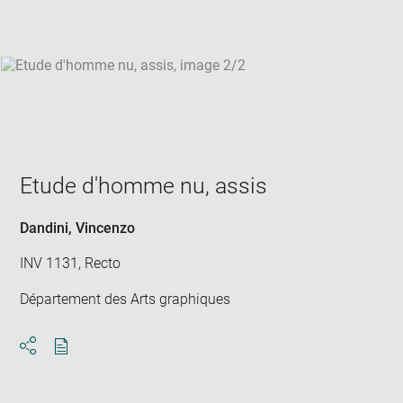
win
Etude d'homme nu, assis
Dandini, Vincenzo
INV 1131, Recto
Département des Arts graphiques
Download
Share
pdf