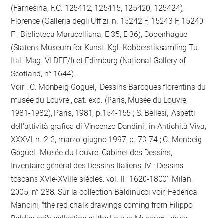
(Farnesina, F.C. 125412, 125415, 125420, 125424),
Florence (Galleria degli Uffizi, n. 15242 F, 15243 F, 15240
F ; Biblioteca Marucelliana, E 35, E 36), Copenhague
(Statens Museum for Kunst, Kgl. Kobberstiksamling Tu.
Ital. Mag. VI DEF/I) et Edimburg (National Gallery of
Scotland, n° 1644).
Voir : C. Monbeig Goguel, 'Dessins Baroques florentins du
musée du Louvre', cat. exp. (Paris, Musée du Louvre,
1981-1982), Paris, 1981, p.154-155 ; S. Bellesi, 'Aspetti
dell'attività grafica di Vincenzo Dandini', in Antichità Viva,
XXXVI, n. 2-3, marzo-giugno 1997, p. 73-74 ; C. Monbeig
Goguel, 'Musée du Louvre, Cabinet des Dessins,
Inventaire général des Dessins Italiens, IV : Dessins
toscans XVIe-XVIIIe siècles, vol. II : 1620-1800', Milan,
2005, n° 288. Sur la collection Baldinucci voir, Federica
Mancini, "the red chalk drawings coming from Filippo