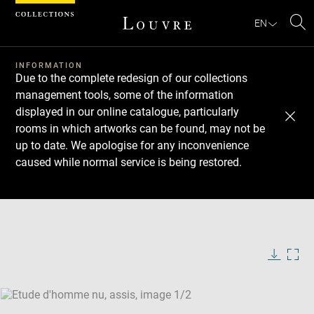
Cookies management panel
EN
Se
INFORMATION
Due to the complete redesign of our collections
management tools, some of the information
displayed in our online catalogue, particularly
rooms in which artworks can be found, may not be
up to date. We apologise for any inconvenience
caused while normal service is being restored.
Download
Next
Previous
Enlarge
image
Enlarge
in
image
new
in
Image
Downlo
Enla
caption:
window
new
image
ima
window
SKIP IMAGE CAROUSEL
in
new