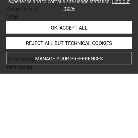
experience and to compile site usage statistics.
Find out
more
Acquisition date
1806
OK, ACCEPT ALL
LOCATION OF OBJECT
REJECT ALL BUT TECHNICAL COOKIES
MANAGE YOUR PREFERENCES
Current location
Petit format
This artwork is on view by appointment in the reference
room for prints and drawings
INDEX
Collections