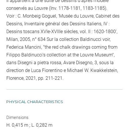
Il appartient à une suite de dessins d'après modèle
conservés au Louvre (Inv. 1178-1181, 1183-1185).
Voir : C. Monbeig Goguel, 'Musée du Louvre, Cabinet des
Dessins, Inventaire général des Dessins Italiens, IV :
Dessins toscans XVIe-XVIIIe siècles, vol. II : 1620-1800',
Milan, 2005, n° 634 Sur la collection Baldinucci voir,
Federica Mancini, "the red chalk drawings coming from
Filippo Baldinucci's collection at the Louvre Museum",
dans Disegni a pietra rossa, Avare Disegno, 3, sous la
direction de Luca Fiorentino e Michael W. Kwakkelstein,
Florence, 2021, pp. 211-221.
PHYSICAL CHARACTERISTICS
Dimensions
H. 0,415 m ; L. 0,282 m