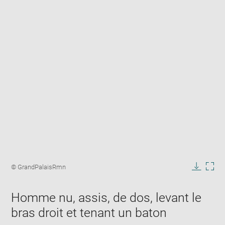
Enlarge
image
Image
© GrandPalaisRmn
in
caption:
Downlo
Enla
new
image
ima
window
Homme nu, assis, de dos, levant le
in
new
bras droit et tenant un baton
win