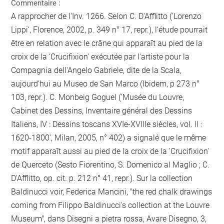
Commentaire :
A rapprocher de l'Inv. 1266. Selon C. D'Afflitto ('Lorenzo
Lippi', Florence, 2002, p. 349 n° 17, repr.), l'étude pourrait
être en relation avec le crâne qui apparaît au pied de la
croix de la 'Crucifixion' exécutée par l'artiste pour la
Compagnia dell'Angelo Gabriele, dite de la Scala,
aujourd'hui au Museo de San Marco (Ibidem, p 273 n°
103, repr.). C. Monbeig Goguel ('Musée du Louvre,
Cabinet des Dessins, Inventaire général des Dessins
Italiens, IV : Dessins toscans XVIe-XVIIIe siècles, vol. II :
1620-1800', Milan, 2005, n° 402) a signalé que le même
motif apparaît aussi au pied de la croix de la 'Crucifixion'
de Querceto (Sesto Fiorentino, S. Domenico al Maglio ; C.
D'Afflitto, op. cit. p. 212 n° 41, repr.). Sur la collection
Baldinucci voir, Federica Mancini, "the red chalk drawings
coming from Filippo Baldinucci's collection at the Louvre
Museum", dans Disegni a pietra rossa, Avare Disegno, 3,