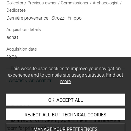
Collector / Previous owner / Commissioner / Archaeologist /
Dedicatee
Dernière provenance : Strozzi, Filippo
Acquisition details
achat
Acquisition date
1806
This website uses cookies to improve your navigation
experience and to compile site usage statistics.
Find out
LOCATION OF OBJECT
more
Current location
OK, ACCEPT ALL
Petit format
REJECT ALL BUT TECHNICAL COOKIES
This artwork is on view by appointment in the reference
room for prints and drawings
MANAGE YOUR PREFERENCES