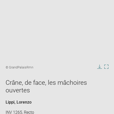
Enlarge
image
Image
© GrandPalaisRmn
in
caption:
Downlo
Enla
new
image
ima
window
Crâne, de face, les mâchoires
in
new
ouvertes
win
Lippi, Lorenzo
INV 1265, Recto