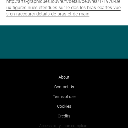
http://arts-graphiques.louvre.fr/detail/oeuvres/1/1978-De
ux-figures-nues-etendues-sur-le-dos-les-bras-ecartes-vue
s-en-raccourci-details-de-bras-et-de-main
About
Contact Us
Terms of use
Cookies
Credits
Accessibility : non compliant