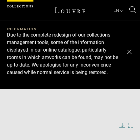
Cookies management panel
EN
Se
INFORMATION
Due to the complete redesign of our collections
management tools, some of the information
displayed in our online catalogue, particularly
rooms in which artworks can be found, may not be
up to date. We apologise for any inconvenience
caused while normal service is being restored.
Download
Next
Previous
Enlarge
image
in
Enlarge
new
image
window
in
Image
Downlo
Enla
caption:
new
image
ima
window