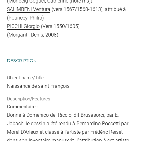
(Monbeig Goguel, Catherine (note ms))
SALIMBENI Ventura
(vers 1567/1568-1613), attribué à
(Pouncey, Philip)
PICCHI Giorgio
(Vers 1550/1605)
(Morganti, Denis, 2008)
DESCRIPTION
Object name/Title
Naissance de saint François
Description/Features
Commentaire :
Donné à Domenico del Riccio, dit Brusasorci, par E.
Jabach, le dessin a été rendu à Bernardino Poccetti par
Morel D'Arleux et classé à l'artiste par Frédéric Reiset
dans son Inventaire manuscrit. L'attribution à cet artiste