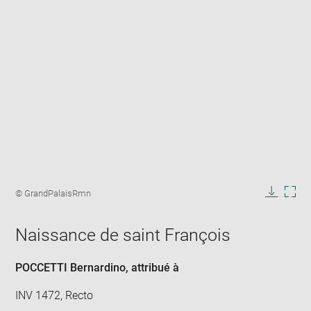
Enlarge
image
Image
© GrandPalaisRmn
in
caption:
Downlo
Enla
new
image
ima
window
Naissance de saint François
in
new
win
POCCETTI Bernardino
, attribué à
INV 1472, Recto