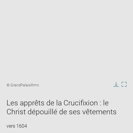
Enlarge
image
Image
© GrandPalaisRmn
in
caption:
Downlo
Enla
new
image
ima
window
Les apprêts de la Crucifixion : le
in
new
Christ dépouillé de ses vêtements
win
vers 1604