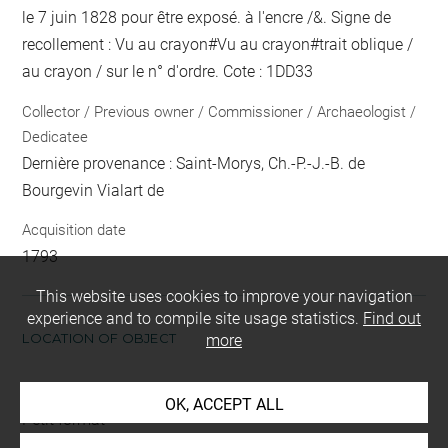
le 7 juin 1828 pour être exposé.
à l'encre
/&. Signe de
recollement :
Vu
au crayon
#
Vu
au crayon
#
trait oblique /
au crayon / sur le n° d'ordre
. Cote : 1DD33
Collector / Previous owner / Commissioner / Archaeologist /
Dedicatee
Dernière provenance : Saint-Morys, Ch.-P.-J.-B. de
Bourgevin Vialart de
Acquisition date
1793
This website uses cookies to improve your navigation
experience and to compile site usage statistics.
Find out
LOCATION OF OBJECT
more
Current location
OK, ACCEPT ALL
Petit format