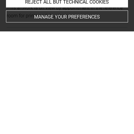
REJECT ALL BUT TECHNICAL COOKIES
This artwork is on view by appointment in the reference
room for prints and drawings
MANAGE YOUR PREFERENCES
INDEX
Collections
Somers, Lord John
Places
San Lorenzo, Montalcino (Sienne), église de San Pietro,
oeuvre en rapport
People
Jésus-Christ
Subjects
ICONOGRAPHIE RELIGIEUSE
-
Apprêts de la Crucifixion
-