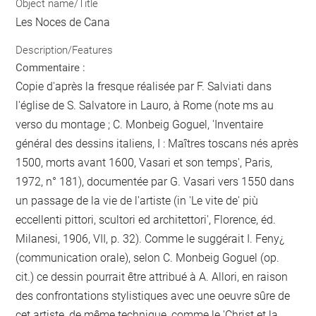
Object name/Title
Les Noces de Cana
Description/Features
Commentaire :
Copie d'après la fresque réalisée par F. Salviati dans
l'église de S. Salvatore in Lauro, à Rome (note ms au
verso du montage ; C. Monbeig Goguel, 'Inventaire
général des dessins italiens, I : Maîtres toscans nés après
1500, morts avant 1600, Vasari et son temps', Paris,
1972, n° 181), documentée par G. Vasari vers 1550 dans
un passage de la vie de l'artiste (in 'Le vite de' più
eccellenti pittori, scultori ed architettori', Florence, éd.
Milanesi, 1906, VII, p. 32). Comme le suggérait I. Feny¿
(communication orale), selon C. Monbeig Goguel (op.
cit.) ce dessin pourrait être attribué à A. Allori, en raison
des confrontations stylistiques avec une oeuvre sûre de
cet artiste, de même technique, comme le 'Christ et la