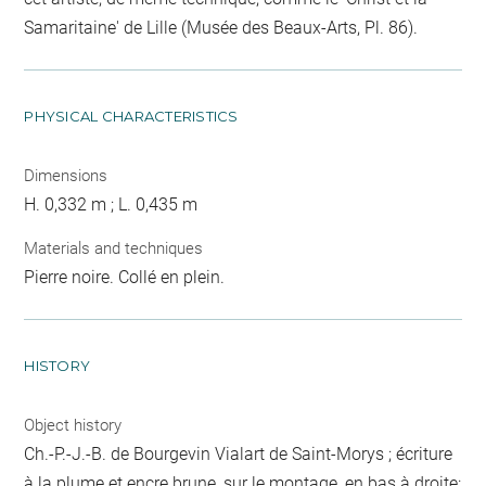
Samaritaine' de Lille (Musée des Beaux-Arts, Pl. 86).
PHYSICAL CHARACTERISTICS
Dimensions
H. 0,332 m ; L. 0,435 m
Materials and techniques
Pierre noire. Collé en plein.
HISTORY
Object history
Ch.-P.-J.-B. de Bourgevin Vialart de Saint-Morys ; écriture
à la plume et encre brune, sur le montage, en bas à droite: