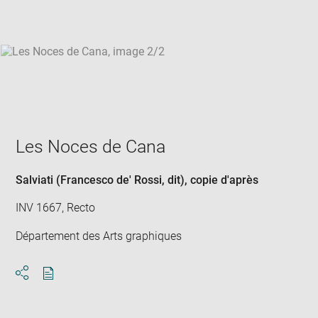
win
Les Noces de Cana
Salviati (Francesco de' Rossi, dit)
, copie d'après
INV 1667, Recto
Département des Arts graphiques
Download
Share
pdf