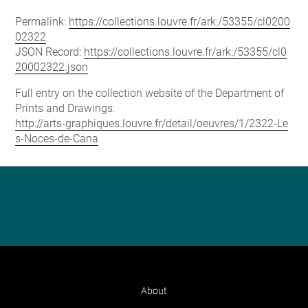
Permalink:
https://collections.louvre.fr/ark:/53355/cl0200
02322
JSON Record:
https://collections.louvre.fr/ark:/53355/cl0
20002322.json
Full entry on the collection website of the Department of
Prints and Drawings:
http://arts-graphiques.louvre.fr/detail/oeuvres/1/2322-Le
s-Noces-de-Cana
About