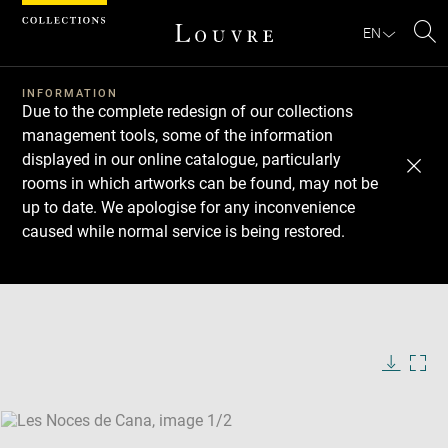
Cookies management panel
EN
Se
INFORMATION
Due to the complete redesign of our collections
management tools, some of the information
displayed in our online catalogue, particularly
rooms in which artworks can be found, may not be
up to date. We apologise for any inconvenience
caused while normal service is being restored.
Download
Next
Previous
Enlarge
image
Enlarge
in
image
new
in
Image
Downlo
Enla
caption:
window
new
image
ima
window
SKIP IMAGE CAROUSEL
in
new