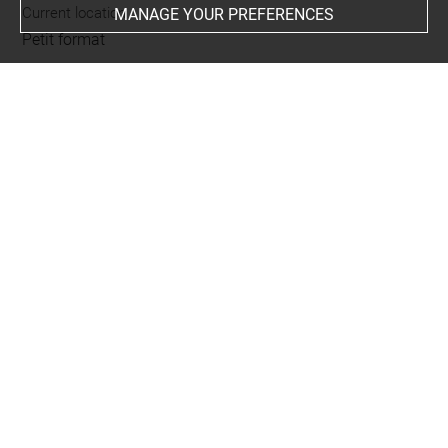
Current location
MANAGE YOUR PREFERENCES
Petit format
This artwork is on view by appointment in the reference
room for prints and drawings
INDEX
Collections
Barnard, John
-
Bertheels, John
-
Richardson, Jonathan
senior
Places
Florence, SS. Annunziata, oeuvre en rapport
-
Florence,
Galleria degli Uffizi, oeuvre en rapport
-
Laterina (Arezzo),
Chiesa dei Santi Ippolito e Cassiano, oeuvre en rapport