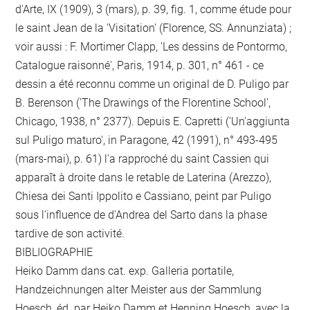
d'Arte, IX (1909), 3 (mars), p. 39, fig. 1, comme étude pour
le saint Jean de la 'Visitation' (Florence, SS. Annunziata) ;
voir aussi : F. Mortimer Clapp, 'Les dessins de Pontormo,
Catalogue raisonné', Paris, 1914, p. 301, n° 461 - ce
dessin a été reconnu comme un original de D. Puligo par
B. Berenson ('The Drawings of the Florentine School',
Chicago, 1938, n° 2377). Depuis E. Capretti ('Un'aggiunta
sul Puligo maturo', in Paragone, 42 (1991), n° 493-495
(mars-mai), p. 61) l'a rapproché du saint Cassien qui
apparaît à droite dans le retable de Laterina (Arezzo),
Chiesa dei Santi Ippolito e Cassiano, peint par Puligo
sous l'influence de d'Andrea del Sarto dans la phase
tardive de son activité.
BIBLIOGRAPHIE
Heiko Damm dans cat. exp. Galleria portatile,
Handzeichnungen alter Meister aus der Sammlung
Hoesch, éd. par Heiko Damm et Henning Hoesch, avec la