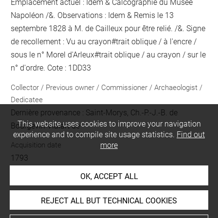
Emplacement actuel : Idem & Calcographie du Musée
Napoléon /&. Observations : Idem &
Remis le 13
septembre 1828 à M. de Cailleux pour être relié.
/&. Signe
de recollement :
Vu
au crayon
#
trait oblique / à l'encre /
sous le n° Morel d'Arleux
#
trait oblique / au crayon / sur le
n° d'ordre
. Cote : 1DD33
Collector / Previous owner / Commissioner / Archaeologist /
Dedicatee
Dernière provenance : Saint-Morys, Ch.-P.-J.-B. de
This website uses cookies to improve your navigation
Bourgevin Vialart de
experience and to compile site usage statistics.
Find out
Acquisition date
more
1793
OK, ACCEPT ALL
LOCATION OF OBJECT
REJECT ALL BUT TECHNICAL COOKIES