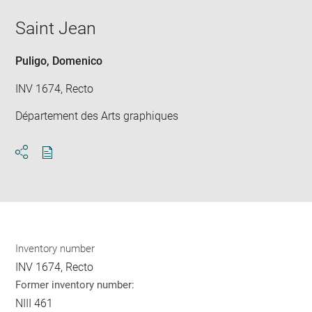
new
image
ima
window
Saint Jean
in
new
win
Puligo, Domenico
INV 1674, Recto
Département des Arts graphiques
Download
Share
pdf
Inventory number
INV 1674, Recto
Former inventory number:
NIII 461