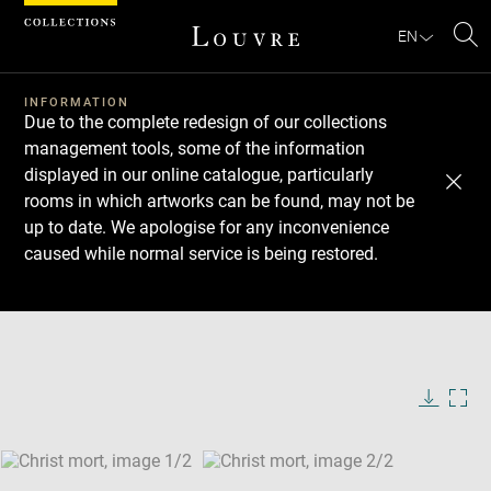
Cookies management panel
EN
Se
INFORMATION
Due to the complete redesign of our collections
management tools, some of the information
displayed in our online catalogue, particularly
rooms in which artworks can be found, may not be
up to date. We apologise for any inconvenience
caused while normal service is being restored.
Download
Next
Previous
Enlarge
image
Enlarge
in
image
new
in
Image
Downlo
Enla
caption:
window
new
image
ima
window
SKIP IMAGE CAROUSEL
in
new