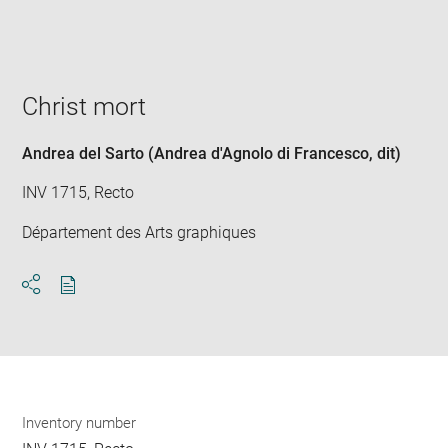
win
Christ mort
Andrea del Sarto (Andrea d'Agnolo di Francesco, dit)
INV 1715, Recto
Département des Arts graphiques
Download
Share
pdf
Inventory number