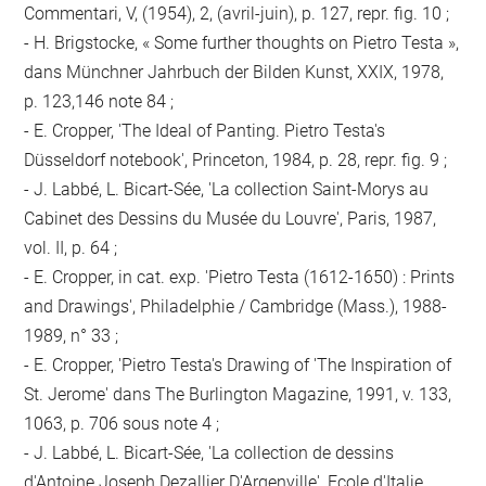
Commentari, V, (1954), 2, (avril-juin), p. 127, repr. fig. 10 ;
- H. Brigstocke, « Some further thoughts on Pietro Testa »,
dans Münchner Jahrbuch der Bilden Kunst, XXIX, 1978,
p. 123,146 note 84 ;
- E. Cropper, 'The Ideal of Panting. Pietro Testa's
Düsseldorf notebook', Princeton, 1984, p. 28, repr. fig. 9 ;
- J. Labbé, L. Bicart-Sée, 'La collection Saint-Morys au
Cabinet des Dessins du Musée du Louvre', Paris, 1987,
vol. II, p. 64 ;
- E. Cropper, in cat. exp. 'Pietro Testa (1612-1650) : Prints
and Drawings', Philadelphie / Cambridge (Mass.), 1988-
1989, n° 33 ;
- E. Cropper, 'Pietro Testa's Drawing of 'The Inspiration of
St. Jerome' dans The Burlington Magazine, 1991, v. 133,
1063, p. 706 sous note 4 ;
- J. Labbé, L. Bicart-Sée, 'La collection de dessins
d'Antoine Joseph Dezallier D'Argenville', Ecole d'Italie,