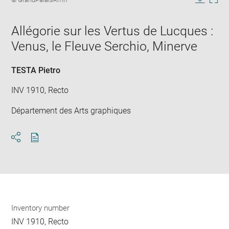
in
caption:
Downlo
Enla
new
image
ima
window
Allégorie sur les Vertus de Lucques :
in
new
Venus, le Fleuve Serchio, Minerve
win
TESTA Pietro
INV 1910, Recto
Département des Arts graphiques
Download
Share
pdf
Inventory number
INV 1910, Recto