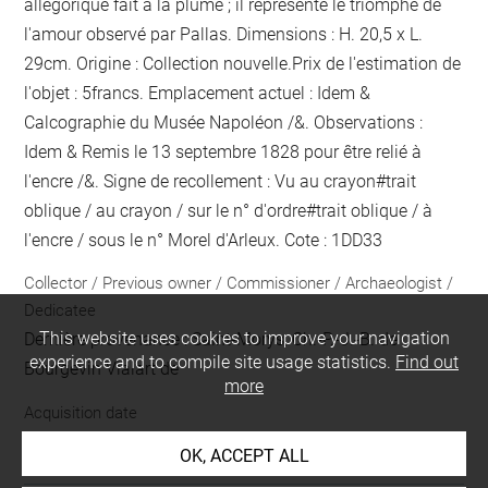
allégorique fait à la plume ; il représente le triomphe de
l'amour observé par Pallas. Dimensions : H. 20,5 x L.
29cm. Origine : Collection nouvelle.Prix de l'estimation de
l'objet : 5francs. Emplacement actuel : Idem &
Calcographie du Musée Napoléon /&. Observations :
Idem &
Remis le 13 septembre 1828 pour être relié
à
l'encre
/&. Signe de recollement :
Vu
au crayon
#
trait
oblique / au crayon / sur le n° d'ordre
#
trait oblique / à
l'encre / sous le n° Morel d'Arleux
. Cote : 1DD33
Collector / Previous owner / Commissioner / Archaeologist /
Dedicatee
This website uses cookies to improve your navigation
Dernière provenance : Saint-Morys, Ch.-P.-J.-B. de
experience and to compile site usage statistics.
Find out
Bourgevin Vialart de
more
Acquisition date
1793
OK, ACCEPT ALL