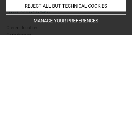
REJECT ALL BUT TECHNICAL COOKIES
LOCATION OF OBJECT
MANAGE YOUR PREFERENCES
Current location
Petit format
This artwork is on view by appointment in the reference
room for prints and drawings
INDEX
Collections
Dezallier d'Argenville, Antoine-Joseph
Places
Lucques
-
Paris, Musée du Louvre, oeuvre en rapport