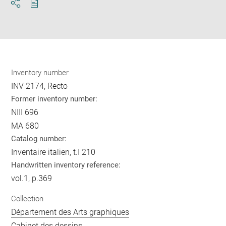
Download
Share
pdf
Inventory number
INV 2174, Recto
Former inventory number:
NIII 696
MA 680
Catalog number:
Inventaire italien, t.I 210
Handwritten inventory reference:
vol.1, p.369
Collection
Département des Arts graphiques
Cabinet des dessins