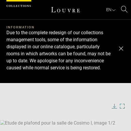
Cookies management panel
EN
Se
INFORMATION
Due to the complete redesign of our collections
management tools, some of the information
displayed in our online catalogue, particularly
rooms in which artworks can be found, may not be
up to date. We apologise for any inconvenience
caused while normal service is being restored.
Download
Next
Previous
Enlarge
image
Enlarge
in
image
new
in
Image
Downlo
Enla
caption:
window
new
image
ima
window
SKIP IMAGE CAROUSEL
in
new