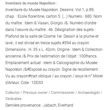
Inventaire du musée Napoléon :
Inventaire du Musée Napoléon. Dessins. Vol.1, p.89,
chap. : Ecole florentine, carton 5. (...) Numéro : 680. Nom
du maître : Idem & Vasari, Giorgio /&. Numéro d'ordre
dans l'oeuvre du maître : 46. Désignation des sujets :
Plafond de la salle de Cosme 1er. Dessin à la plume et
lavé ; il est divisé en treize sujets.#
394
au crayon
Dimensions : H. 35 x L. 42cm. Origine : Idem & Collection
ancienne /&.Prix de l'estimation de l'objet : 100francs.
Emplacement actuel : Idem & Calcographie du Musée
Napoléon /&#
Exposé
au crayon
. Signe de recollement :
Vu
au crayon
#
trait oblique / au crayon / sous le n° Morel
d'Arleux
. Cote : 1DD33
Collector / Previous owner / Commissioner / Archaeologist /
Dedicatee
Dernière provenance : Jabach, Everhard