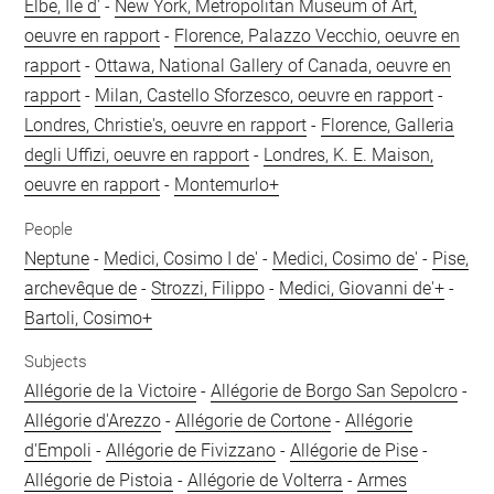
Elbe, Ile d'
-
New York, Metropolitan Museum of Art,
oeuvre en rapport
-
Florence, Palazzo Vecchio, oeuvre en
rapport
-
Ottawa, National Gallery of Canada, oeuvre en
rapport
-
Milan, Castello Sforzesco, oeuvre en rapport
-
Londres, Christie's, oeuvre en rapport
-
Florence, Galleria
degli Uffizi, oeuvre en rapport
-
Londres, K. E. Maison,
oeuvre en rapport
-
Montemurlo+
People
Neptune
-
Medici, Cosimo I de'
-
Medici, Cosimo de'
-
Pise,
archevêque de
-
Strozzi, Filippo
-
Medici, Giovanni de'+
-
Bartoli, Cosimo+
Subjects
Allégorie de la Victoire
-
Allégorie de Borgo San Sepolcro
-
Allégorie d'Arezzo
-
Allégorie de Cortone
-
Allégorie
d'Empoli
-
Allégorie de Fivizzano
-
Allégorie de Pise
-
Allégorie de Pistoia
-
Allégorie de Volterra
-
Armes