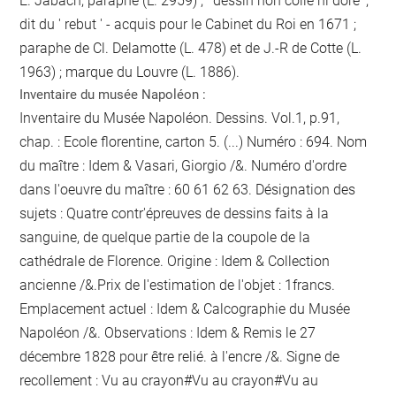
E. Jabach, paraphe (L. 2959) ; ' dessin non collé ni doré ',
dit du ' rebut ' - acquis pour le Cabinet du Roi en 1671 ;
paraphe de Cl. Delamotte (L. 478) et de J.-R de Cotte (L.
1963) ; marque du Louvre (L. 1886).
Inventaire du musée Napoléon :
Inventaire du Musée Napoléon. Dessins. Vol.1, p.91,
chap. : Ecole florentine, carton 5. (...) Numéro : 694. Nom
du maître : Idem & Vasari, Giorgio /&. Numéro d'ordre
dans l'oeuvre du maître : 60 61 62 63. Désignation des
sujets : Quatre contr'épreuves de dessins faits à la
sanguine, de quelque partie de la coupole de la
cathédrale de Florence. Origine : Idem & Collection
ancienne /&.Prix de l'estimation de l'objet : 1francs.
Emplacement actuel : Idem & Calcographie du Musée
Napoléon /&. Observations : Idem &
Remis le 27
décembre 1828 pour être relié.
à l'encre
/&. Signe de
recollement :
Vu
au crayon
#
Vu
au crayon
#
Vu
au