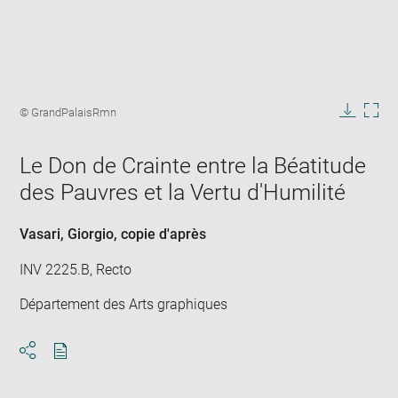
Enlarge
image
Image
© GrandPalaisRmn
in
caption:
Downlo
Enla
new
image
ima
window
Le Don de Crainte entre la Béatitude
in
new
des Pauvres et la Vertu d'Humilité
win
Vasari, Giorgio
, copie d'après
INV 2225.B, Recto
Département des Arts graphiques
Download
Share
pdf