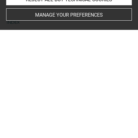
MANAGE YOUR PREFERENCES
INDEX
Places
Florence, Santa Maria del Fiore, Duomo, oeuvre en
rapport
-
Paris, Musée du Louvre, oeuvre en rapport
Subjects
ICONOGRAPHIE RELIGIEUSE
-
Allégorie du Don de Crainte
-
Allégorie de la Béatitude des Pauvres
-
Allégorie de
l'Humilité
Techniques
sanguine
-
contre-épreuve à la sanguine
Last updated on 25.04.2025