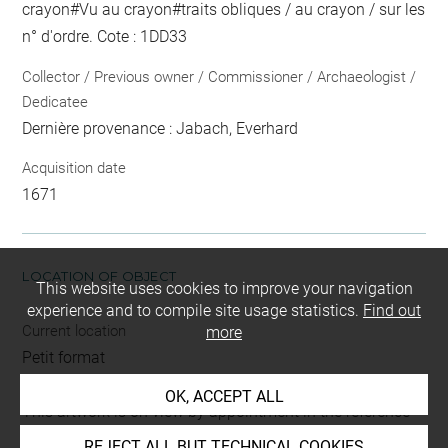
crayon
#
Vu
au crayon
#
traits obliques / au crayon / sur les
n° d'ordre
. Cote : 1DD33
Collector / Previous owner / Commissioner / Archaeologist /
Dedicatee
Dernière provenance : Jabach, Everhard
Acquisition date
1671
LOCATION OF OBJECT
This website uses cookies to improve your navigation
experience and to compile site usage statistics.
Find out
Current location
more
Petit format
OK, ACCEPT ALL
This artwork is on view by appointment in the reference
room for prints and drawings
REJECT ALL BUT TECHNICAL COOKIES