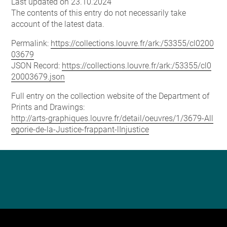
Last updated on 23.10.2024
The contents of this entry do not necessarily take
account of the latest data.
Permalink:
https://collections.louvre.fr/ark:/53355/cl0200
03679
JSON Record:
https://collections.louvre.fr/ark:/53355/cl0
20003679.json
Full entry on the collection website of the Department of
Prints and Drawings:
http://arts-graphiques.louvre.fr/detail/oeuvres/1/3679-All
egorie-de-la-Justice-frappant-lInjustice