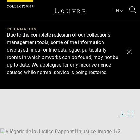
Cookies management panel
EN
Se
INFORMATION
Due to the complete redesign of our collections
management tools, some of the information
displayed in our online catalogue, particularly
rooms in which artworks can be found, may not be
up to date. We apologise for any inconvenience
caused while normal service is being restored.
Download
Next
Previous
Enlarge
image
Enlarge
in
image
new
in
Image
Downlo
Enla
caption:
window
new
image
ima
window
SKIP IMAGE CAROUSEL
in
new