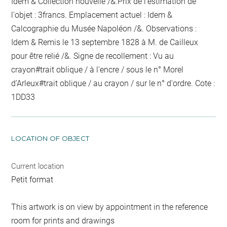
Idem & Collection nouvelle /&.Prix de l'estimation de
l'objet : 3francs. Emplacement actuel : Idem &
Calcographie du Musée Napoléon /&. Observations :
Idem &
Remis le 13 septembre 1828 à M. de Cailleux
pour être relié
/&. Signe de recollement :
Vu
au
crayon
#
trait oblique / à l'encre / sous le n° Morel
d'Arleux
#
trait oblique / au crayon / sur le n° d'ordre
. Cote :
1DD33
LOCATION OF OBJECT
Current location
Petit format
This artwork is on view by appointment in the reference
room for prints and drawings