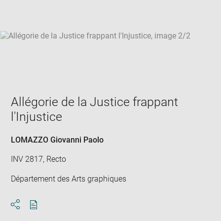
win
Allégorie de la Justice frappant
l'Injustice
LOMAZZO Giovanni Paolo
INV 2817, Recto
Département des Arts graphiques
Download
Share