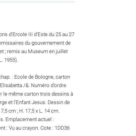
ns d'Ercole III d'Este du 25 au 27
ommissaires du gouvernement de
let ; remis au Museum en juillet
L. 1955).
chap. : Ecole de Bologne, carton
, Elisabetta /&. Numéro d'ordre
Sur le même carton trois dessins à
erge et l'Enfant Jesus. Dessin de
7,5 cm ; H. 17,5 x L. 14 cm.
ncs. Emplacement actuel :
nt :
Vu
au crayon
. Cote : 1DD36