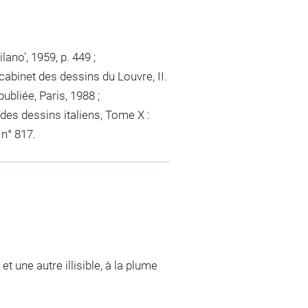
lano', 1959, p. 449 ;
abinet des dessins du Louvre, II.
bliée, Paris, 1988 ;
des dessins italiens, Tome X :
 n° 817.
t une autre illisible, à la plume