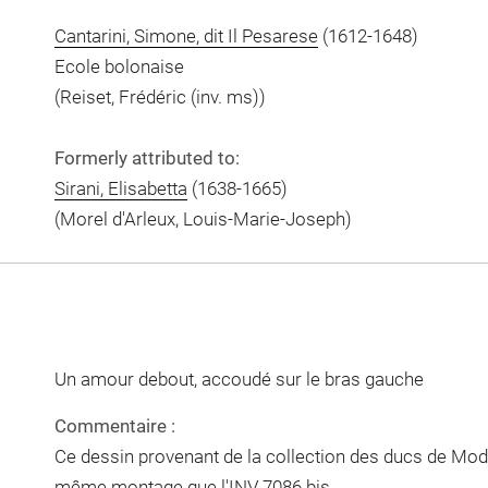
Cantarini, Simone, dit Il Pesarese
(1612-1648)
Ecole bolonaise
(Reiset, Frédéric (inv. ms))
Formerly attributed to:
Sirani, Elisabetta
(1638-1665)
(Morel d'Arleux, Louis-Marie-Joseph)
Un amour debout, accoudé sur le bras gauche
Commentaire :
Ce dessin provenant de la collection des ducs de Modè
même montage que l'INV 7086.bis.