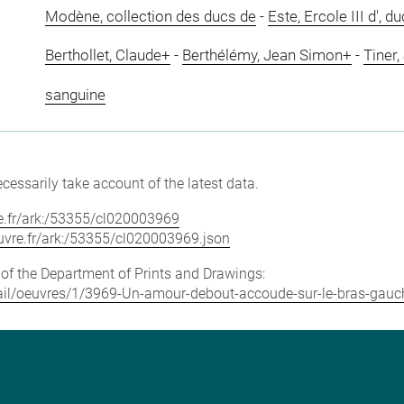
Modène, collection des ducs de
-
Este, Ercole III d', 
Berthollet, Claude+
-
Berthélémy, Jean Simon+
-
Tiner,
sanguine
cessarily take account of the latest data.
vre.fr/ark:/53355/cl020003969
louvre.fr/ark:/53355/cl020003969.json
e of the Department of Prints and Drawings:
detail/oeuvres/1/3969-Un-amour-debout-accoude-sur-le-bras-gauc