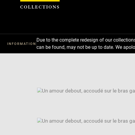
Cookies management panel
Due to the complete redesign of our collectio
INFORMATION
can be found, may not be up to date. We apolo
Download
Next
Previous
Enlarge
image
Enlarge
in
image
Image
new
in
caption:
window
new
SKIP IMAGE CAROUSEL
window