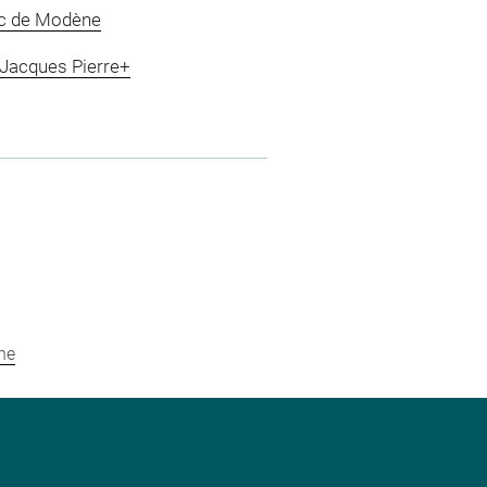
duc de Modène
 Jacques Pierre+
he