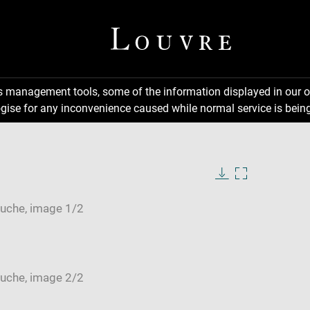
ns management tools, some of the information displayed in our o
gise for any inconvenience caused while normal service is being
Download
Enlarge
image
image
in
new
window