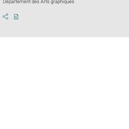
Département des Arts graphiques
Download
Share
pdf