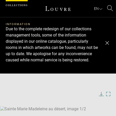
Cookies management panel
EN
Se
INFORMATION
Due to the complete redesign of our collections
management tools, some of the information
displayed in our online catalogue, particularly
rooms in which artworks can be found, may not be
up to date. We apologise for any inconvenience
caused while normal service is being restored.
Download
Next
Previous
Enlarge
image
Enlarge
in
image
new
in
Image
Downlo
Enla
caption:
window
new
image
ima
window
SKIP IMAGE CAROUSEL
in
new