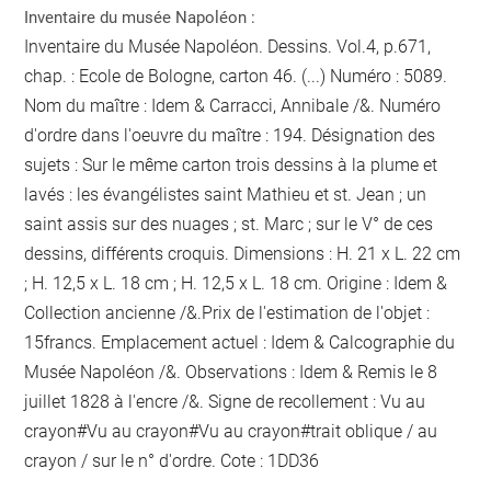
Inventaire du musée Napoléon :
Inventaire du Musée Napoléon. Dessins. Vol.4, p.671,
chap. : Ecole de Bologne, carton 46. (...) Numéro : 5089.
Nom du maître : Idem & Carracci, Annibale /&. Numéro
d'ordre dans l'oeuvre du maître : 194. Désignation des
sujets : Sur le même carton trois dessins à la plume et
lavés : les évangélistes saint Mathieu et st. Jean ; un
saint assis sur des nuages ; st. Marc ; sur le V° de ces
dessins, différents croquis. Dimensions : H. 21 x L. 22 cm
; H. 12,5 x L. 18 cm ; H. 12,5 x L. 18 cm. Origine : Idem &
Collection ancienne /&.Prix de l'estimation de l'objet :
15francs. Emplacement actuel : Idem & Calcographie du
Musée Napoléon /&. Observations : Idem &
Remis le 8
juillet 1828
à l'encre
/&. Signe de recollement :
Vu
au
crayon
#
Vu
au crayon
#
Vu
au crayon
#
trait oblique / au
crayon / sur le n° d'ordre
. Cote : 1DD36