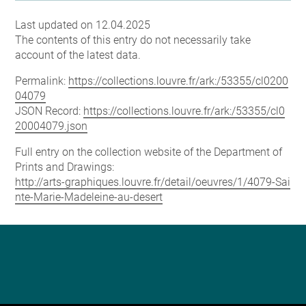
Last updated on 12.04.2025
The contents of this entry do not necessarily take
account of the latest data.
Permalink:
https://collections.louvre.fr/ark:/53355/cl0200
04079
JSON Record:
https://collections.louvre.fr/ark:/53355/cl0
20004079.json
Full entry on the collection website of the Department of
Prints and Drawings:
http://arts-graphiques.louvre.fr/detail/oeuvres/1/4079-Sai
nte-Marie-Madeleine-au-desert