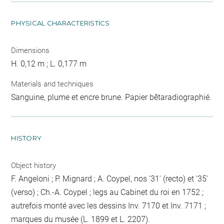
PHYSICAL CHARACTERISTICS
Dimensions
H. 0,12 m ; L. 0,177 m
Materials and techniques
Sanguine, plume et encre brune. Papier bêtaradiographié.
HISTORY
Object history
F. Angeloni ; P. Mignard ; A. Coypel, nos '31' (recto) et '35'
(verso) ; Ch.-A. Coypel ; legs au Cabinet du roi en 1752 ;
autrefois monté avec les dessins Inv. 7170 et Inv. 7171 ;
marques du musée (L. 1899 et L. 2207).