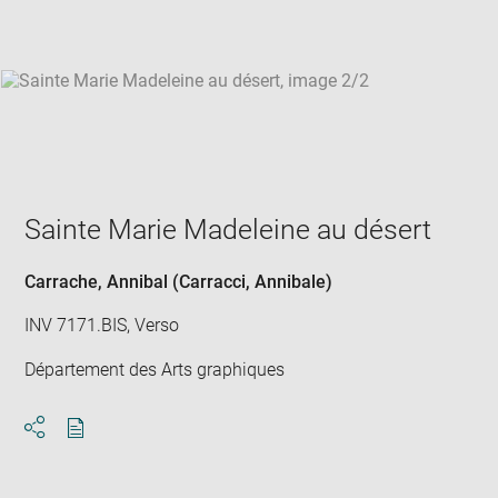
win
Sainte Marie Madeleine au désert
Carrache, Annibal (Carracci, Annibale)
INV 7171.BIS, Verso
Département des Arts graphiques
Download
Share
pdf