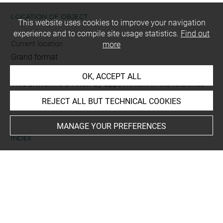
LOCATION OF OBJECT
This website uses cookies to improve your navigation
experience and to compile site usage statistics.
Find out
Current location
more
Grand format
OK, ACCEPT ALL
This artwork is on view by appointment in the reference
room for prints and drawings
REJECT ALL BUT TECHNICAL COOKIES
MANAGE YOUR PREFERENCES
INDEX
Places
Rome, Palazzo Farnese, oeuvre en rapport
-
Chantilly,
Musée Condé, oeuvre en rapport
-
Rome, Palazzo
Farnese, Palazzetto Farnese, oeuvre en rapport