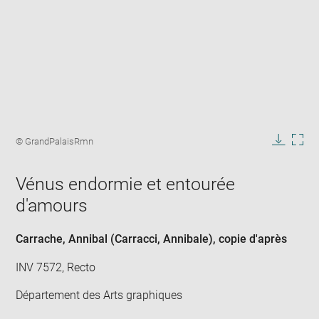
Enlarge
image
Image
© GrandPalaisRmn
in
caption:
Downlo
Enla
new
image
ima
window
Vénus endormie et entourée
in
new
d'amours
win
Carrache, Annibal (Carracci, Annibale)
, copie d'après
INV 7572, Recto
Département des Arts graphiques