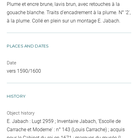
Plume et encre brune, lavis brun, avec retouches à la
gouache blanche. Traits d'encadrement à la plume. N° '2',
à la plume. Collé en plein sur un montage E. Jabach.
PLACES AND DATES
Date
vers 1590/1600
HISTORY
Object history
E. Jabach : Lugt 2959 ; Inventaire Jabach, 'Escolle de
Carrache et Moderne' : n° 143 (Louis Carrache) ; acquis
pour le Cabinet du roi en 1671 ; marques du musée (L.