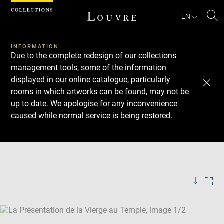
Cookies management panel
EN
Se
INFORMATION
Due to the complete redesign of our collections
management tools, some of the information
displayed in our online catalogue, particularly
rooms in which artworks can be found, may not be
up to date. We apologise for any inconvenience
caused while normal service is being restored.
Download
Next
Previous
Enlarge
image
Enlarge
in
image
new
in
Image
Downlo
Enla
caption:
window
new
image
ima
window
SKIP IMAGE CAROUSEL
in
new