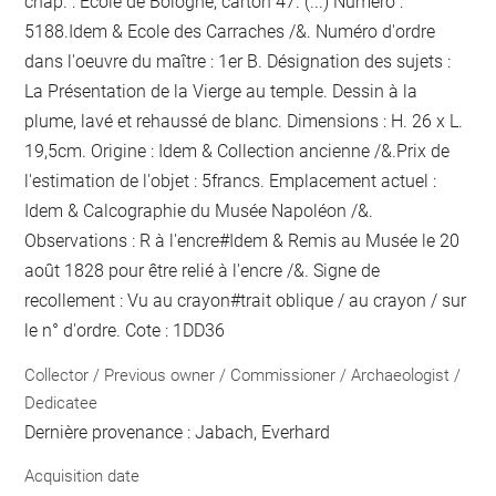
chap. : Ecole de Bologne, carton 47. (...) Numéro :
5188.Idem & Ecole des Carraches /&. Numéro d'ordre
dans l'oeuvre du maître : 1er B. Désignation des sujets :
La Présentation de la Vierge au temple. Dessin à la
plume, lavé et rehaussé de blanc. Dimensions : H. 26 x L.
19,5cm. Origine : Idem & Collection ancienne /&.Prix de
l'estimation de l'objet : 5francs. Emplacement actuel :
Idem & Calcographie du Musée Napoléon /&.
Observations :
R
à l'encre
#Idem &
Remis au Musée le 20
août 1828 pour être relié
à l'encre
/&. Signe de
recollement :
Vu
au crayon
#
trait oblique / au crayon / sur
le n° d'ordre
. Cote : 1DD36
Collector / Previous owner / Commissioner / Archaeologist /
Dedicatee
Dernière provenance : Jabach, Everhard
Acquisition date