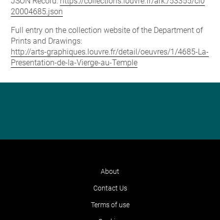
JSON Record:
https://collections.louvre.fr/ark:/53355/cl0
20004685.json
Full entry on the collection website of the Department of
Prints and Drawings:
http://arts-graphiques.louvre.fr/detail/oeuvres/1/4685-La-
Presentation-de-la-Vierge-au-Temple
About
Contact Us
Terms of use