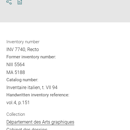
Download
Share
pdf
Inventory number
INV 7740, Recto
Former inventory number:
NIII 5564
MA 5188
Catalog number:
Inventaire italien, t. VII 94
Handwritten inventory reference:
vol.4, p.151
Collection
Département des Arts graphiques
Cabinet des dessins