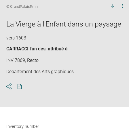
image
Image
© GrandPalaisRmn
in
caption:
Downlo
Enla
new
image
ima
window
La Vierge à l'Enfant dans un paysage
in
new
win
vers 1603
CARRACCI l'un des
, attribué à
INV 7869, Recto
Département des Arts graphiques
Download
Share
pdf
Inventory number