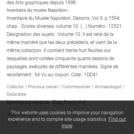
des Arts graphiques depuis 1998.
Inventaire du musée Napoléon :
Inventaire du Musée Napoléon. Dessins. Vol.9, p.1594,
chap. : Ecoles diverses, volume 10. (...) Numéro : 12521.
Désignation des sujets : Volume 10. Il est relié de la
même manière que les deux précédens, et vient de la
même collection. Il contient trente huit feuilles sur
lesquelles sont collées cinquante quatre dessins de
paysages, exécutés de différentes manières. Signe de
recollement :
54 Vu
au crayon
. Cote : 1DD41
Collector / Previous owner / Commissioner / Archaeologist /
Dedicatee
Dernière provenance : Este, Ercole III d'
This website uses cookies to improve your navigation
Acquisition date
experience and to compile site usage statistics.
Find out
1796
more