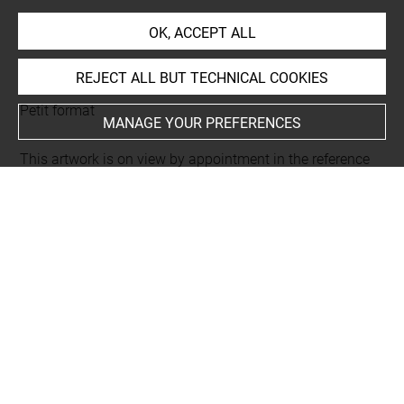
OK, ACCEPT ALL
LOCATION OF OBJECT
REJECT ALL BUT TECHNICAL COOKIES
Current location
Petit format
MANAGE YOUR PREFERENCES
This artwork is on view by appointment in the reference
room for prints and drawings
INDEX
Collections
Este, Alfonso IV d'
-
Modène, collection des ducs de
-
Este, Ercole III d', duc de Modène
Places