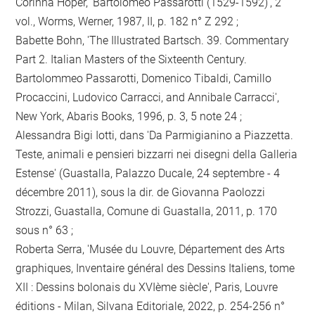
Corinna Höper, 'Bartolomeo Passarotti (1529-1592)', 2
vol., Worms, Werner, 1987, II, p. 182 n° Z 292 ;
Babette Bohn, 'The Illustrated Bartsch. 39. Commentary
Part 2. Italian Masters of the Sixteenth Century.
Bartolommeo Passarotti, Domenico Tibaldi, Camillo
Procaccini, Ludovico Carracci, and Annibale Carracci',
New York, Abaris Books, 1996, p. 3, 5 note 24 ;
Alessandra Bigi Iotti, dans 'Da Parmigianino a Piazzetta.
Teste, animali e pensieri bizzarri nei disegni della Galleria
Estense' (Guastalla, Palazzo Ducale, 24 septembre - 4
décembre 2011), sous la dir. de Giovanna Paolozzi
Strozzi, Guastalla, Comune di Guastalla, 2011, p. 170
sous n° 63 ;
Roberta Serra, 'Musée du Louvre, Département des Arts
graphiques, Inventaire général des Dessins Italiens, tome
XII : Dessins bolonais du XVIème siècle', Paris, Louvre
éditions - Milan, Silvana Editoriale, 2022, p. 254-256 n°