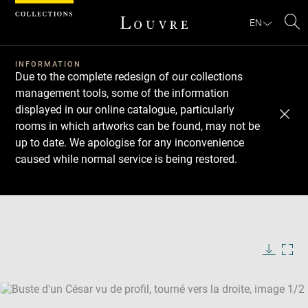
Cookies management panel
EN
Se
INFORMATION
Due to the complete redesign of our collections
management tools, some of the information
displayed in our online catalogue, particularly
rooms in which artworks can be found, may not be
up to date. We apologise for any inconvenience
caused while normal service is being restored.
Download
Next
Previous
Enlarge
image
Enlarge
in
image
new
in
Image
Downlo
Enla
caption:
window
new
image
ima
window
SKIP IMAGE CAROUSEL
in
new