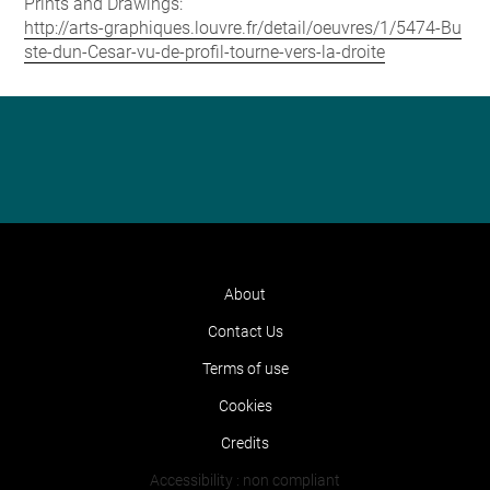
Prints and Drawings:
http://arts-graphiques.louvre.fr/detail/oeuvres/1/5474-Bu
ste-dun-Cesar-vu-de-profil-tourne-vers-la-droite
About
Contact Us
Terms of use
Cookies
Credits
Accessibility : non compliant