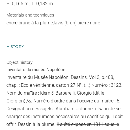
H. 0,165 m ; L. 0,132 m
Materials and techniques
encre brune à la plume;lavis (brun);pierre noire
HISTORY
Object history
Inventaire du musée Napoléon :
Inventaire du Musée Napoléon. Dessins. Vol.3, p.408,
chap. : Ecole vénitienne, carton 27 N°. (...) Numéro : 3123.
Nom du maître : Idem & Barbarelli, Giorgio (dit le
Giorgion) /&. Numéro d'ordre dans l'oeuvre du maître : 5.
Désignation des sujets : Abraham ordonne à Isaac de se
charger des instrumens nécessaires au sacrifice qu'il doit
offrir. Dessin à la plume.
Il a été exposé en 1811 sous le