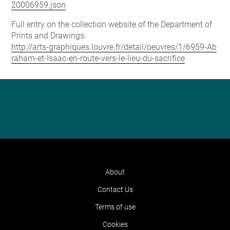
20006959.json
Full entry on the collection website of the Department of
Prints and Drawings:
http://arts-graphiques.louvre.fr/detail/oeuvres/1/6959-Ab
raham-et-Isaac-en-route-vers-le-lieu-du-sacrifice
About
Contact Us
Terms of use
Cookies