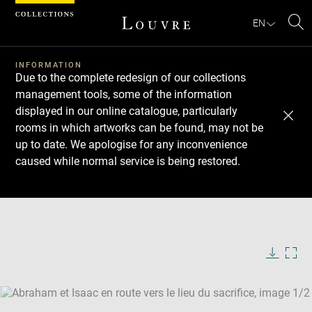
Cookies management panel
EN
Se
INFORMATION
Due to the complete redesign of our collections
management tools, some of the information
displayed in our online catalogue, particularly
rooms in which artworks can be found, may not be
up to date. We apologise for any inconvenience
caused while normal service is being restored.
Download
Next
Previous
Enlarge
image
Enlarge
in
image
new
in
Image
Downlo
Enla
caption:
window
new
image
ima
window
SKIP IMAGE CAROUSEL
in
new