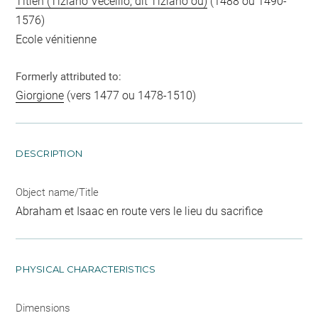
Titien (Tiziano Vecellio, dit Tiziano ou)
(1488 ou 1490-
1576)
Ecole vénitienne
Formerly attributed to:
Giorgione
(vers 1477 ou 1478-1510)
DESCRIPTION
Object name/Title
Abraham et Isaac en route vers le lieu du sacrifice
PHYSICAL CHARACTERISTICS
Dimensions