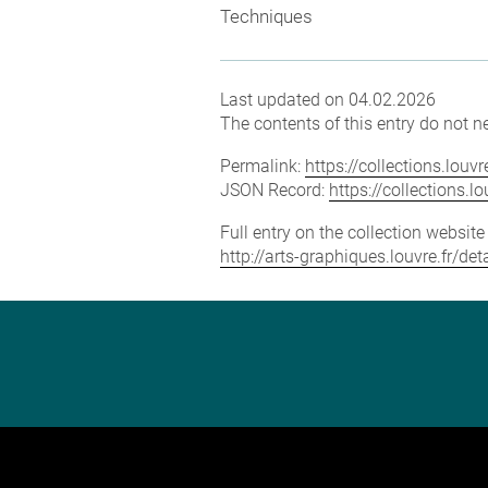
Techniques
Last updated on 04.02.2026
The contents of this entry do not ne
Permalink:
https://collections.lou
JSON Record:
https://collections.
Full entry on the collection websit
http://arts-graphiques.louvre.fr/d