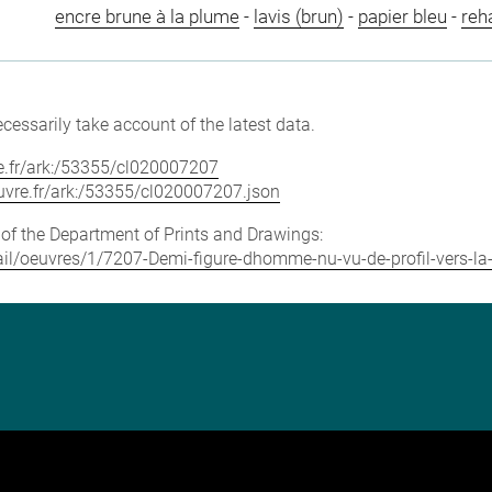
encre brune à la plume
-
lavis (brun)
-
papier bleu
-
reh
cessarily take account of the latest data.
vre.fr/ark:/53355/cl020007207
louvre.fr/ark:/53355/cl020007207.json
e of the Department of Prints and Drawings:
etail/oeuvres/1/7207-Demi-figure-dhomme-nu-vu-de-profil-vers-la-