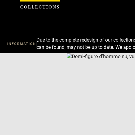
Cookies management panel
Due to the complete redesign of our collectio
INFORMATION
can be found, may not be up to date. We apolo
Download
Next
Previous