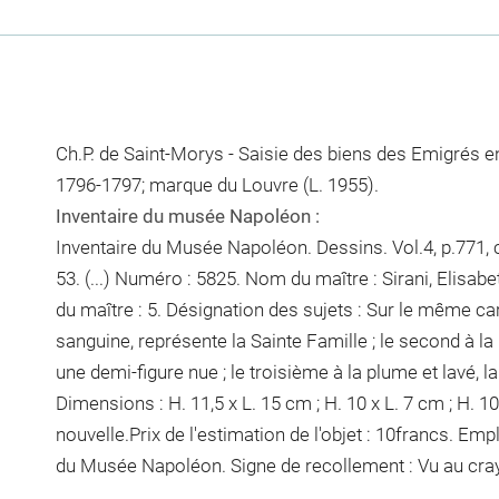
Ch.P. de Saint-Morys - Saisie des biens des Emigrés
1796-1797; marque du Louvre (L. 1955).
Inventaire du musée Napoléon :
Inventaire du Musée Napoléon. Dessins. Vol.4, p.771, 
53. (...) Numéro : 5825. Nom du maître : Sirani, Elisab
du maître : 5. Désignation des sujets : Sur le même car
sanguine, représente la Sainte Famille ; le second à la
une demi-figure nue ; le troisième à la plume et lavé, la
Dimensions : H. 11,5 x L. 15 cm ; H. 10 x L. 7 cm ; H. 10
nouvelle.Prix de l'estimation de l'objet : 10francs. E
du Musée Napoléon. Signe de recollement :
Vu
au cra