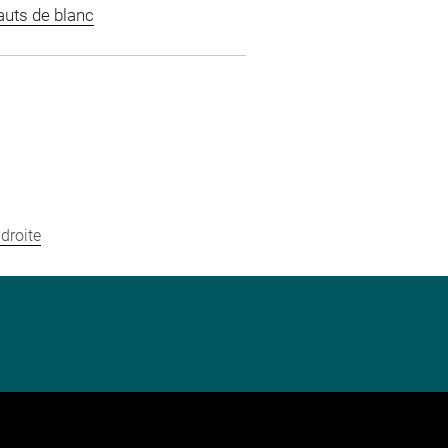
auts de blanc
droite