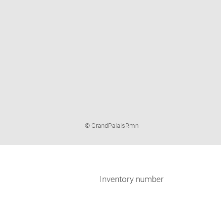
Image
© GrandPalaisRmn
caption:
Inventory number