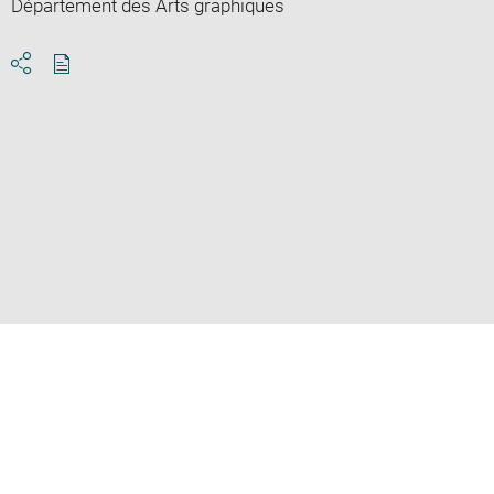
Département des Arts graphiques
Download
Share
pdf