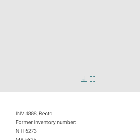
Enlarge
image
Download
Enlarge
in
image
image
new
in
window
new
window
INV 4888, Recto
Former inventory number:
NIII 6273
MA 5825