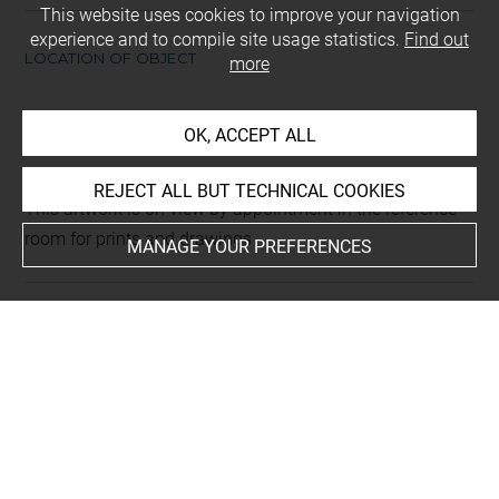
This website uses cookies to improve your navigation
experience and to compile site usage statistics.
Find out
LOCATION OF OBJECT
more
Current location
OK, ACCEPT ALL
Petit format
REJECT ALL BUT TECHNICAL COOKIES
This artwork is on view by appointment in the reference
room for prints and drawings
MANAGE YOUR PREFERENCES
INDEX
Collections
Krahe, Lambert
Techniques
encre brune à la plume
-
lavis (brun)
-
pierre noire