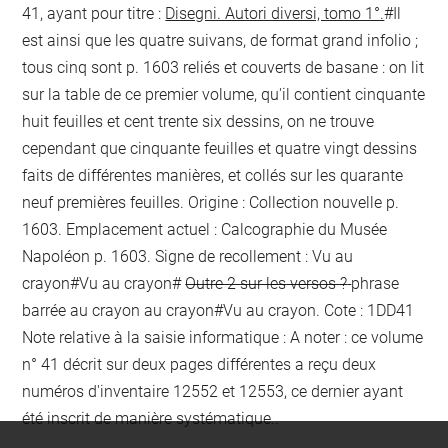
41, ayant pour titre :
Disegni. Autori diversi, tomo 1°.
#Il
est ainsi que les quatre suivans, de format grand infolio ;
tous cinq sont
p. 1603
reliés et couverts de basane : on lit
sur la table de ce premier volume, qu'il contient cinquante
huit feuilles et cent trente six dessins, on ne trouve
cependant que cinquante feuilles et quatre vingt dessins
faits de différentes manières, et collés sur les quarante
neuf premières feuilles. Origine : Collection nouvelle
p.
1603
. Emplacement actuel : Calcographie du Musée
Napoléon
p. 1603
. Signe de recollement :
Vu
au
crayon
#
Vu
au crayon
#
Outre 2 sur les versos ?
phrase
barrée au crayon
au crayon
#
Vu
au crayon
. Cote : 1DD41
Note relative à la saisie informatique : A noter : ce volume
n° 41 décrit sur deux pages différentes a reçu deux
numéros d'inventaire 12552 et 12553, ce dernier ayant
été inscrit de manière systématique..