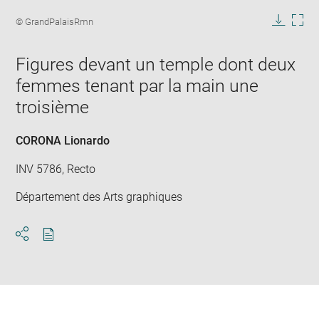
Enlarge
image
Image
© GrandPalaisRmn
in
caption:
Downlo
Enla
new
image
ima
window
Figures devant un temple dont deux
in
new
femmes tenant par la main une
win
troisième
CORONA Lionardo
INV 5786, Recto
Département des Arts graphiques
Download
Share
pdf