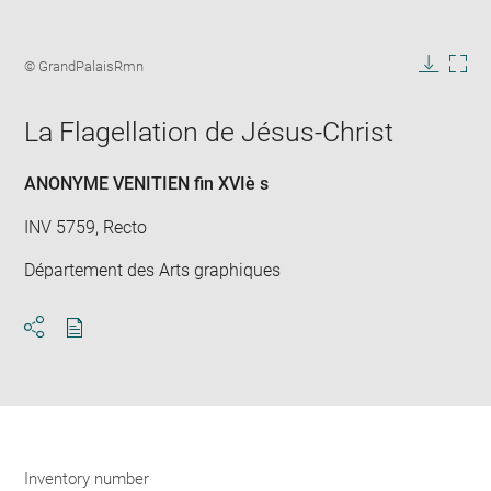
Enlarge
image
Image
© GrandPalaisRmn
in
caption:
Downlo
Enla
new
image
ima
window
La Flagellation de Jésus-Christ
in
new
win
ANONYME VENITIEN fin XVIè s
INV 5759, Recto
Département des Arts graphiques
Download
Share
pdf
Inventory number