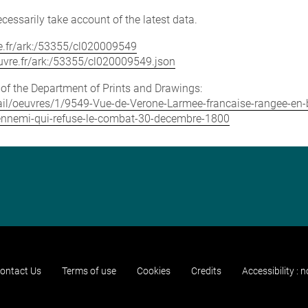
cessarily take account of the latest data.
vre.fr/ark:/53355/cl020009549
louvre.fr/ark:/53355/cl020009549.json
e of the Department of Prints and Drawings:
etail/oeuvres/1/9549-Vue-de-Verone-Larmee-francaise-rangee-en-b
lennemi-qui-refuse-le-combat-30-decembre-1800
ontact Us
Terms of use
Cookies
Credits
Accessibility : 