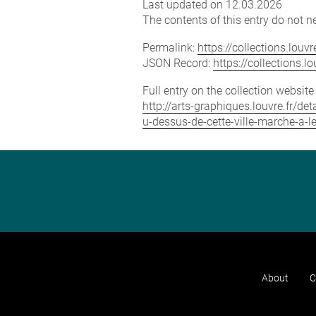
Last updated on 12.03.2026
The contents of this entry do not ne
Permalink:
https://collections.lou
JSON Record:
https://collections.
Full entry on the collection websit
http://arts-graphiques.louvre.fr/d
u-dessus-de-cette-ville-marche-a-
About
C