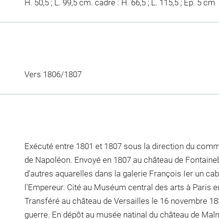
H. 50,5 ; L. 99,5 cm. cadre : H. 66,5 ; L. 115,5 ; Ep. 5 cm
Vers 1806/1807
Exécuté entre 1801 et 1807 sous la direction du com
de Napoléon. Envoyé en 1807 au château de Fontaineb
d'autres aquarelles dans la galerie François Ier un ca
l'Empereur. Cité au Muséum central des arts à Paris en
Transféré au château de Versailles le 16 novembre 183
guerre. En dépôt au musée natinal du château de Mal