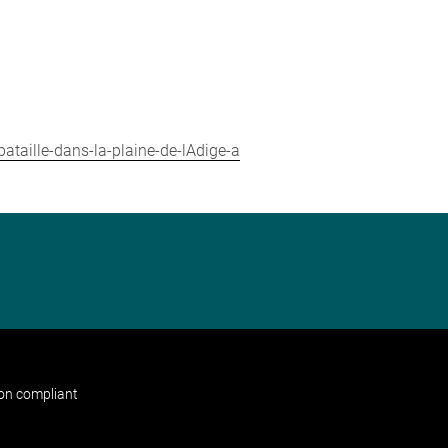
ataille-dans-la-plaine-de-lAdige-a
non compliant