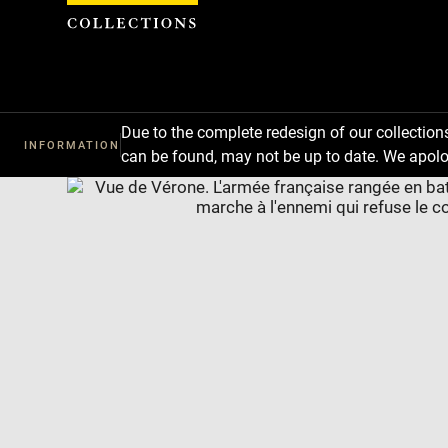
Cookies management panel
Due to the complete redesign of our collectio
INFORMATION
can be found, may not be up to date. We apolo
Download
Next
Previous