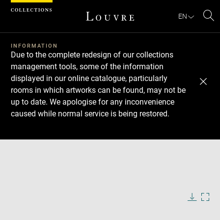
Cookies management panel
EN
Se
INFORMATION
Due to the complete redesign of our collections
management tools, some of the information
displayed in our online catalogue, particularly
rooms in which artworks can be found, may not be
up to date. We apologise for any inconvenience
caused while normal service is being restored.
Download
Next
Previous
Enlarge
image
in
Enlarge
new
image
window
in
Image
Downlo
Enla
caption:
new
image
ima
window