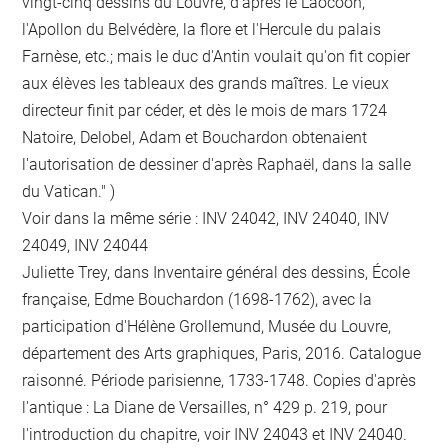
vingt-cinq dessins du Louvre, d'après le Laocoon,
l'Apollon du Belvédère, la flore et l'Hercule du palais
Farnèse, etc.; mais le duc d'Antin voulait qu'on fit copier
aux élèves les tableaux des grands maîtres. Le vieux
directeur finit par céder, et dès le mois de mars 1724
Natoire, Delobel, Adam et Bouchardon obtenaient
l'autorisation de dessiner d'après Raphaël, dans la salle
du Vatican." )
Voir dans la même série : INV 24042, INV 24040, INV
24049, INV 24044
Juliette Trey, dans Inventaire général des dessins, École
française, Edme Bouchardon (1698-1762), avec la
participation d'Hélène Grollemund, Musée du Louvre,
département des Arts graphiques, Paris, 2016. Catalogue
raisonné. Période parisienne, 1733-1748. Copies d'après
l'antique : La Diane de Versailles, n° 429 p. 219, pour
l'introduction du chapitre, voir INV 24043 et INV 24040.