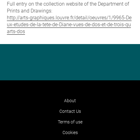
Full entry on the collection website of the Department of
Prints and Drawings:
http://arts-graphiques.louvre.fr/detail/oeuvres/1/9965-De
ux-etudes-de-la-tete-de-Diane-vues-de-dos-et-de-trois-qu
arts-dos
About
Contact Us
Terms of use
Cookies