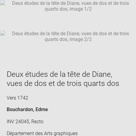
SKIP IMAGE CAROUSEL
in
new
win
Deux études de la tête de Diane,
vues de dos et de trois quarts dos
Vers 1742
Bouchardon, Edme
INV 24045, Recto
Département des Arts graphiques