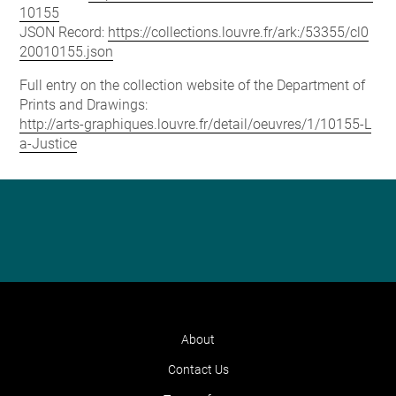
10155
JSON Record:
https://collections.louvre.fr/ark:/53355/cl0
20010155.json
Full entry on the collection website of the Department of
Prints and Drawings:
http://arts-graphiques.louvre.fr/detail/oeuvres/1/10155-L
a-Justice
About
Contact Us