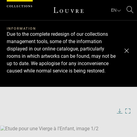
Cookies management panel
EN
Se
INFORMATION
Due to the complete redesign of our collections
management tools, some of the information
displayed in our online catalogue, particularly
rooms in which artworks can be found, may not be
up to date. We apologise for any inconvenience
caused while normal service is being restored.
Download
Next
Previous
Enlarge
image
Enlarge
in
image
new
in
Image
Downlo
Enla
caption:
window
new
image
ima
window
SKIP IMAGE CAROUSEL
in
new