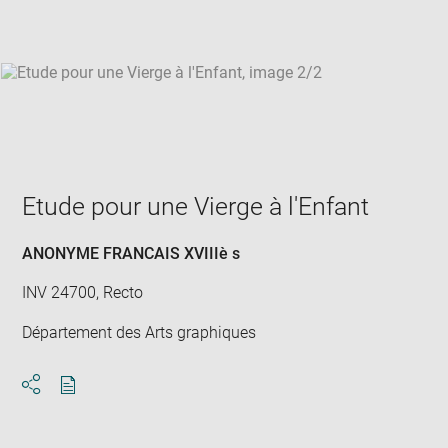
win
Etude pour une Vierge à l'Enfant
ANONYME FRANCAIS XVIIIè s
INV 24700, Recto
Département des Arts graphiques
Download
Share
pdf