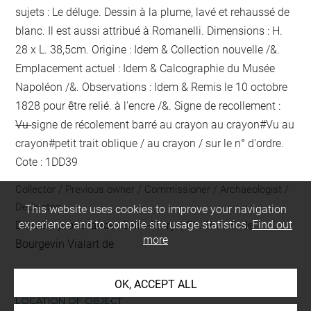
sujets : Le déluge. Dessin à la plume, lavé et rehaussé de
blanc. Il est aussi attribué à Romanelli. Dimensions : H.
28 x L. 38,5cm. Origine : Idem & Collection nouvelle /&.
Emplacement actuel : Idem & Calcographie du Musée
Napoléon /&. Observations : Idem &
Remis le 10 octobre
1828 pour être relié.
à l'encre
/&. Signe de recollement :
Vu
signe de récolement barré au crayon
au crayon
#
Vu
au
crayon
#
petit trait oblique / au crayon / sur le n° d'ordre
.
Cote : 1DD39
Collector / Previous owner / Commissioner / Archaeologist /
Dedicatee
This website uses cookies to improve your navigation
experience and to compile site usage statistics.
Find out
Dernière provenance : Saint-Morys, Ch.-P.-J.-B. de
more
Bourgevin Vialart de
OK, ACCEPT ALL
LOCATION OF OBJECT