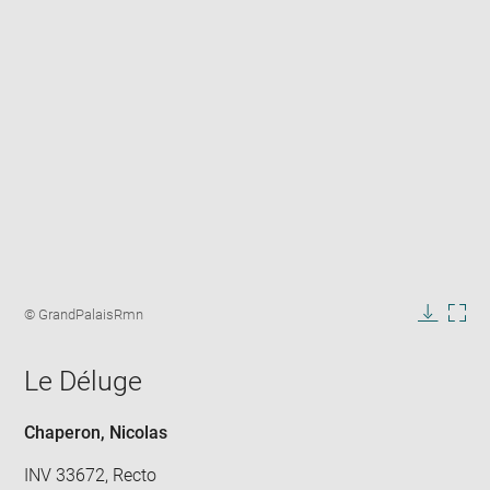
Enlarge
image
Image
© GrandPalaisRmn
in
caption:
Downlo
Enla
new
image
ima
window
Le Déluge
in
new
win
Chaperon, Nicolas
INV 33672, Recto