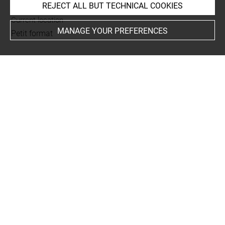
REJECT ALL BUT TECHNICAL COOKIES
Current location
MANAGE YOUR PREFERENCES
Petit format
This artwork is on view by appointment in the reference
room for prints and drawings
INDEX
Collections
Calvière, marquis de ?
People
Romain, Jules, oeuvre en rapport
-
Raphaël, oeuvre en
rapport
-
Caracci, Antonio, oeuvre en rapport
Subjects