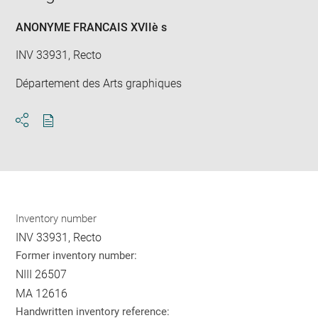
new
win
ANONYME FRANCAIS XVIIè s
INV 33931, Recto
Département des Arts graphiques
Download
Share
pdf
Inventory number
INV 33931, Recto
Former inventory number:
NIII 26507
MA 12616
Handwritten inventory reference: