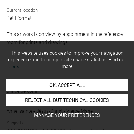
Current location
Petit format
This artwork is on view by appointment in the reference
room for prints and drawings
This website uses cookies to improve your navigation
experience and to compile site usage statistics.
Find out
more
INDEX
Collections
OK, ACCEPT ALL
prince de conti
REJECT ALL BUT TECHNICAL COOKIES
People
Anne, sainte
-
Jésus-Christ
-
Vierge Marie
MANAGE YOUR PREFERENCES
Subjects
ICONOGRAPHIE RELIGIEUSE
-
Vierge à l'Enfant avec