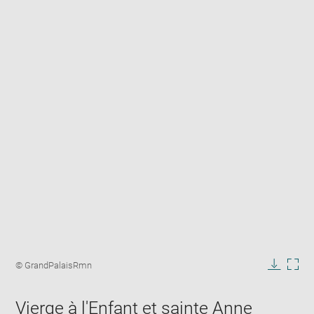
Enlarge
image
Image
© GrandPalaisRmn
in
caption:
Downlo
Enla
new
image
ima
window
Vierge à l'Enfant et sainte Anne
in