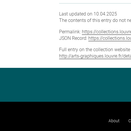
Last updated on 10.04.2025
The contents of this entry do not ne
Permalink:
https://collections.lou
JSON Record:
https://collections.
Full entry on the collection websit
http://arts-graphiques.louvre.fr/de
About
C