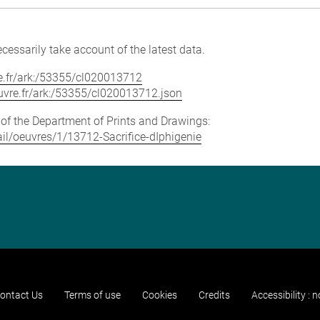
cessarily take account of the latest data.
vre.fr/ark:/53355/cl020013712
louvre.fr/ark:/53355/cl020013712.json
e of the Department of Prints and Drawings:
tail/oeuvres/1/13712-Sacrifice-dIphigenie
ontact Us
Terms of use
Cookies
Credits
Accessibility : 