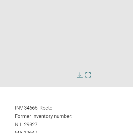
Enlarge
image
Download
Enlarge
in
image
image
new
in
window
new
window
INV 34666, Recto
Former inventory number:
NIII 29827
MA 12647