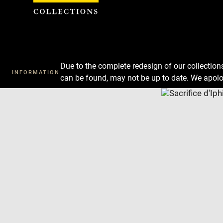
Cookies management panel
Due to the complete redesign of our collectio
INFORMATION
can be found, may not be up to date. We apolo
Download
Next
Previous