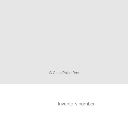
Image
© GrandPalaisRmn
caption:
Inventory number