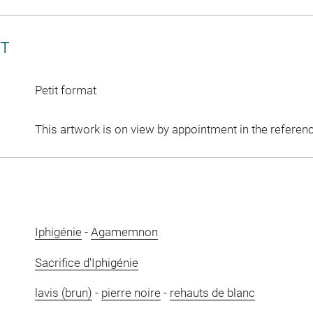
CT
Petit format
This artwork is on view by appointment in the referen
Iphigénie
-
Agamemnon
Sacrifice d'Iphigénie
lavis (brun)
-
pierre noire
-
rehauts de blanc