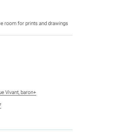
ce room for prints and drawings
e Vivant, baron+
7