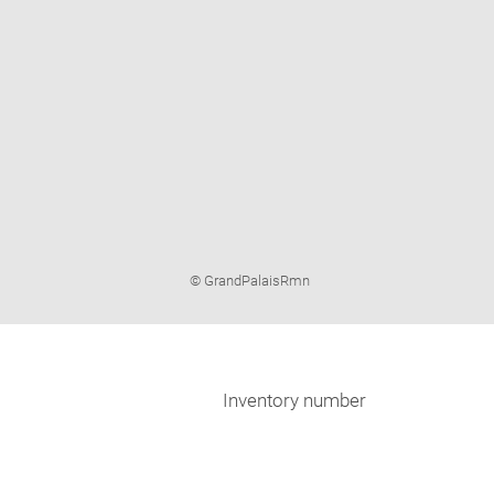
Image
© GrandPalaisRmn
caption:
Inventory number