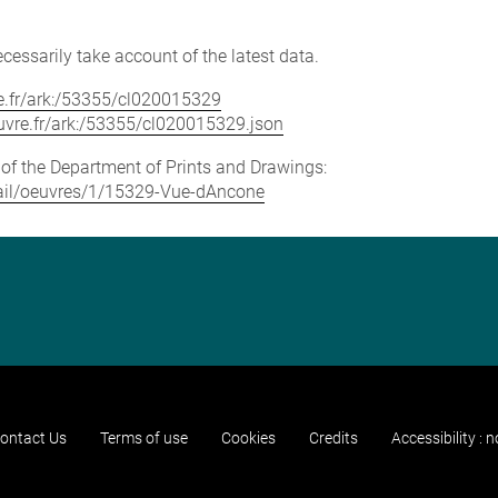
cessarily take account of the latest data.
vre.fr/ark:/53355/cl020015329
louvre.fr/ark:/53355/cl020015329.json
e of the Department of Prints and Drawings:
etail/oeuvres/1/15329-Vue-dAncone
ontact Us
Terms of use
Cookies
Credits
Accessibility : 