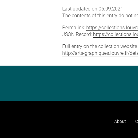
Last updated on 06.09.2021
The contents of this entry do not ne
Permalink:
https://collections.lou
JSON Record:
https://collections.
Full entry on the collection websit
http://arts-graphiques.louvre.fr/d
About
C