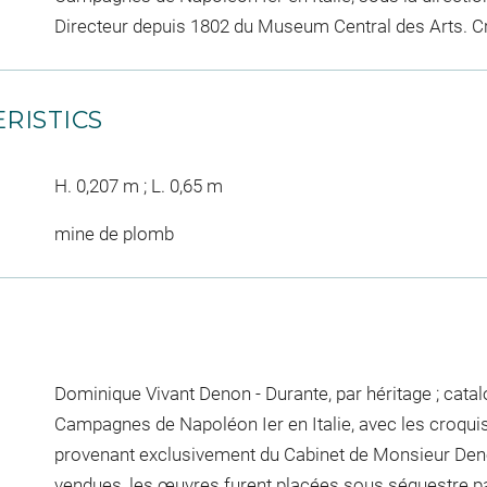
Directeur depuis 1802 du Museum Central des Arts. Cr
RISTICS
H. 0,207 m ; L. 0,65 m
mine de plomb
Dominique Vivant Denon - Durante, par héritage ; cata
Campagnes de Napoléon Ier en Italie, avec les croquis 
provenant exclusivement du Cabinet de Monsieur Denon
vendues, les œuvres furent placées sous séquestre par