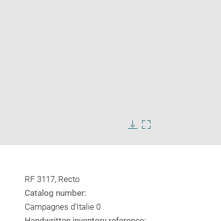
Enlarge
image
Download
Enlarge
in
image
image
new
in
window
new
window
RF 3117, Recto
Catalog number:
Campagnes d'Italie 0
Handwritten inventory reference: