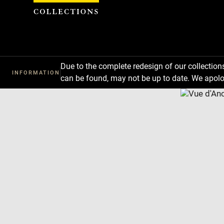
Cookies management panel
Due to the complete redesign of our collectio
INFORMATION
can be found, may not be up to date. We apolo
Download
Next
Previous