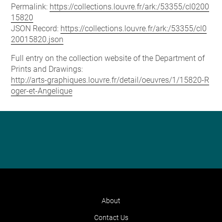
Permalink:
https://collections.louvre.fr/ark:/53355/cl0200
15820
JSON Record:
https://collections.louvre.fr/ark:/53355/cl0
20015820.json
Full entry on the collection website of the Department of
Prints and Drawings:
http://arts-graphiques.louvre.fr/detail/oeuvres/1/15820-R
oger-et-Angelique
About
Contact Us