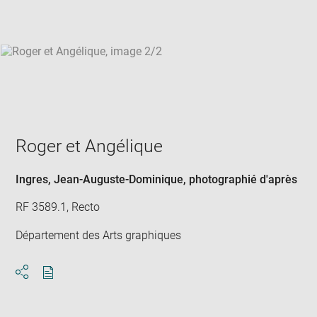
win
Roger et Angélique
Ingres, Jean-Auguste-Dominique
, photographié d'après
RF 3589.1, Recto
Département des Arts graphiques
Download
Share
pdf