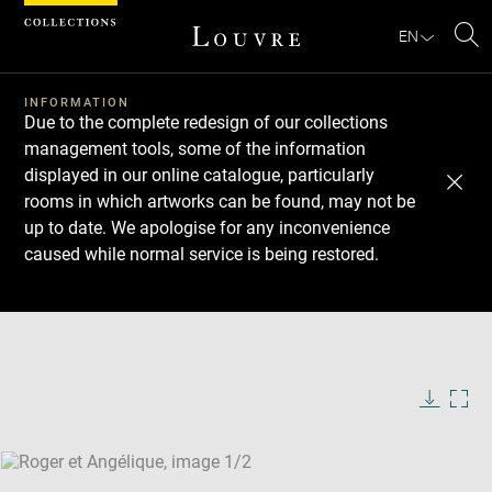
Cookies management panel
EN
Se
INFORMATION
Due to the complete redesign of our collections
management tools, some of the information
displayed in our online catalogue, particularly
rooms in which artworks can be found, may not be
up to date. We apologise for any inconvenience
caused while normal service is being restored.
Download
Next
Previous
Enlarge
image
Enlarge
in
image
new
in
Image
Downlo
Enla
caption:
window
new
image
ima
window
SKIP IMAGE CAROUSEL
in
new