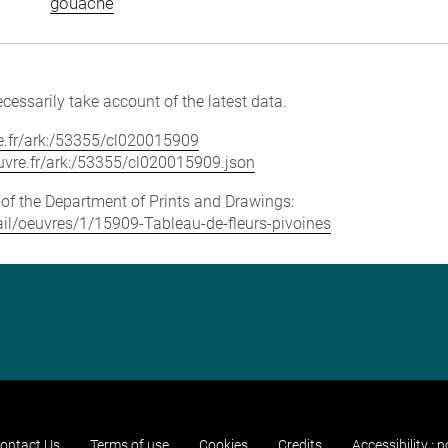
gouache
cessarily take account of the latest data.
vre.fr/ark:/53355/cl020015909
louvre.fr/ark:/53355/cl020015909.json
e of the Department of Prints and Drawings:
etail/oeuvres/1/15909-Tableau-de-fleurs-pivoines
ontact Us
Terms of use
Cookies
Credits
Accessibility : 