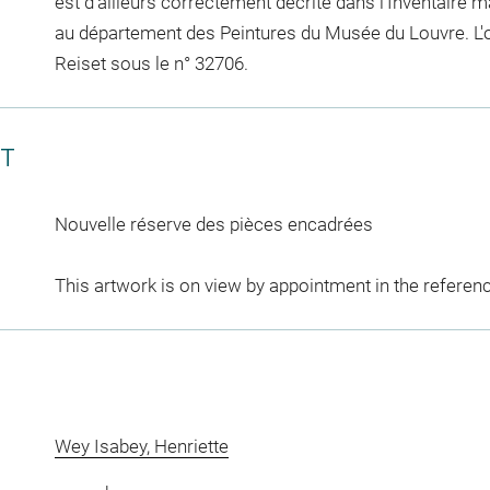
est d'ailleurs correctement décrite dans l'Inventaire 
au département des Peintures du Musée du Louvre. L'œ
Reiset sous le n° 32706.
CT
Nouvelle réserve des pièces encadrées
This artwork is on view by appointment in the referen
Wey Isabey, Henriette