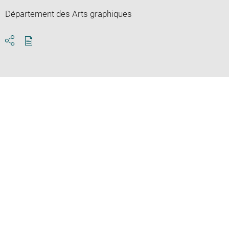
Département des Arts graphiques
Download
Share
pdf