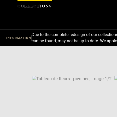
Cookies management panel
Due to the complete redesign of our collectio
INFORMATION
can be found, may not be up to date. We apolo
Download
Next
Previous
Enlarge
image
Enlarge
in
image
Image
new
in
caption:
window
new
SKIP IMAGE CAROUSEL
window