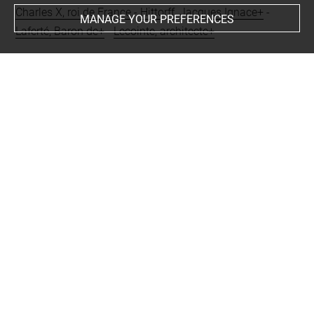
Charles X, roi de France
-
Hittorff, Jacques Ignace+
-
MANAGE YOUR PREFERENCES
Laferté, Baron de+
-
Lecointe, architecte+
Subjects
Sacre de Charles X
Techniques
encre noire à la plume
-
papier crème
-
aquarelle
-
rehauts
de lavis gris
Last updated on 24.09.2024
The contents of this entry do not necessarily take
account of the latest data.
Permalink:
https://collections.louvre.fr/ark:/53355/cl0200
15960
JSON Record:
https://collections.louvre.fr/ark:/53355/cl0
20015960.json