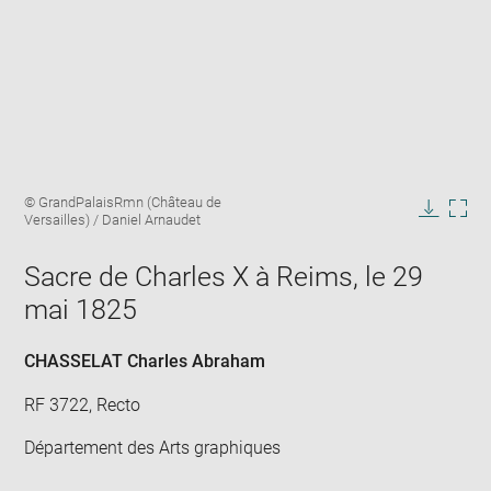
Enlarge
Image
© GrandPalaisRmn (Château de
image
caption:
Versailles) / Daniel Arnaudet
in
Downlo
Enla
new
image
ima
window
Sacre de Charles X à Reims, le 29
in
new
mai 1825
win
CHASSELAT Charles Abraham
RF 3722, Recto
Département des Arts graphiques