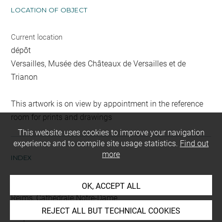
LOCATION OF OBJECT
Current location
dépôt
Versailles, Musée des Châteaux de Versailles et de
Trianon
This artwork is on view by appointment in the reference
room for prints and drawings
This website uses cookies to improve your navigation
experience and to compile site usage statistics.
Find out
more
INDEX
Places
OK, ACCEPT ALL
Reims, Cathédrale Notre-Dame
REJECT ALL BUT TECHNICAL COOKIES
People